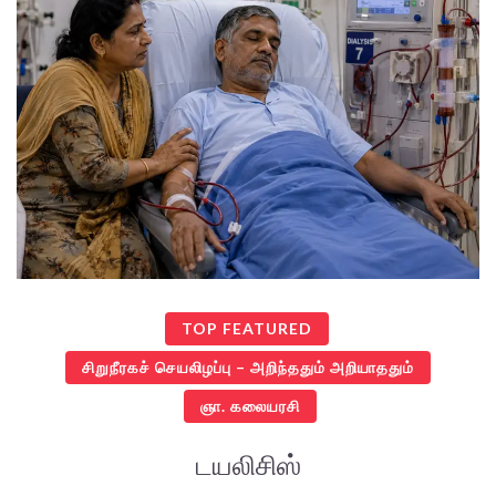
TOP FEATURED
சிறுநீரகச் செயலிழப்பு – அறிந்ததும் அறியாததும்
ஞா. கலையரசி
டயலிசிஸ்