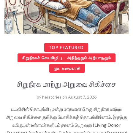
TOP FEATURED
சிறுநீரகச் செயலிழப்பு – அறிந்ததும் அறியாததும்
ஞா. கலையரசி
சிறுநீரக மாற்று அறுவை சிகிச்சை
by
herstories
on
August 7, 2026
டயலிசிஸ் தொடங்கி மூன்று மாதமான பிறகு சிறுநீரக மாற்று
அறுவை சிகிச்சை குறித்து யோசிக்கத் தொடங்கினோம். இதற்கு
உயிருடன் உள்ளவர்களிடம் தானம் பெறுவது (Living Donor
Donation), இறந்தவர்களிடமிருந்து தானம் பெறுவது (Deceased