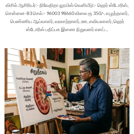
விசில் ஆசிரியர்:- நிவேதிதா லூயிஸ் வெளியீடு:- ஹெர் ஸ்டோரிஸ்,
சென்னை-83 செல்:- 96003 98660 விலை ரூ 350/-. எழுத்தாளர்,
பெண்ணிய ஆய்வாளர், வரலாற்றாளர், ஊடகவியலாளர், ஹெர்
ஸ்டோரிஸ் பதிப்பக இணை நிறுவனர் எனப்…