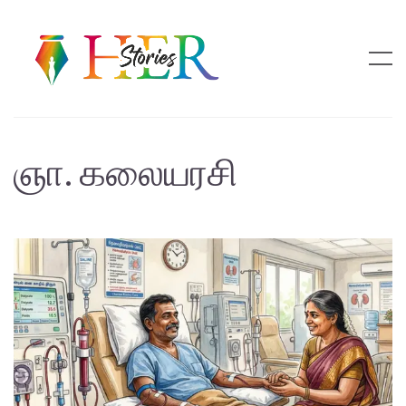
ஞா. கலையரசி