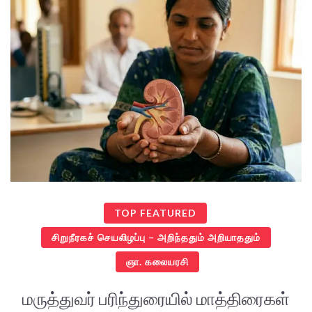
TOP FEATURED
சிறுநீரகச் செயலிழப்பு – அறிந்ததும் அறியாததும்
ஞா. கலையரசி
மருத்துவர் பரிந்துரையில் மாத்திரைகள்