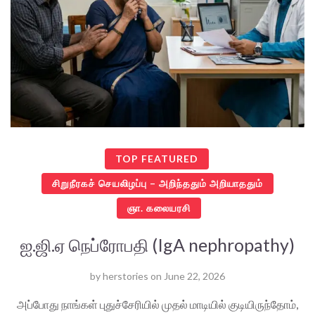
TOP FEATURED
சிறுநீரகச் செயலிழப்பு – அறிந்ததும் அறியாததும்
ஞா. கலையரசி
ஐ.ஜி.ஏ நெப்ரோபதி (IgA nephropathy)
by
herstories
on
June 22, 2026
அப்போது நாங்கள் புதுச்சேரியில் முதல் மாடியில் குடியிருந்தோம்,