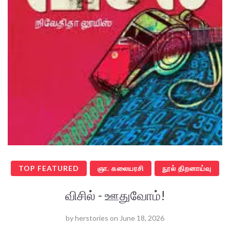
TOP FEATURED
ஞா. கலையரசி
நூல் திறனாய்வு
விசில் - ஊதுவோம்!
by
herstories
on
June 18, 2026