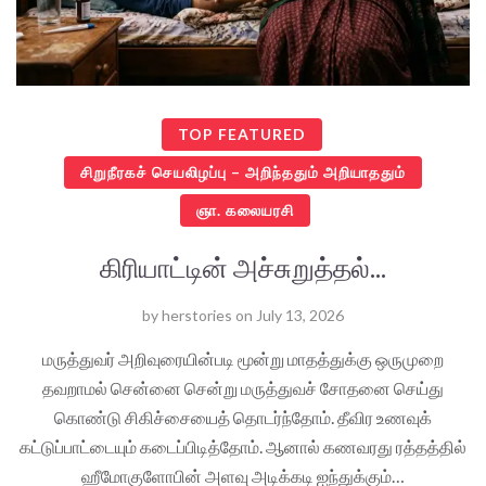
TOP FEATURED
சிறுநீரகச் செயலிழப்பு – அறிந்ததும் அறியாததும்
ஞா. கலையரசி
கிரியாட்டின் அச்சுறுத்தல்...
by
herstories
on
July 13, 2026
மருத்துவர் அறிவுரையின்படி மூன்று மாதத்துக்கு ஒருமுறை
தவறாமல் சென்னை சென்று மருத்துவச் சோதனை செய்து
கொண்டு சிகிச்சையைத் தொடர்ந்தோம். தீவிர உணவுக்
கட்டுப்பாட்டையும் கடைப்பிடித்தோம். ஆனால் கணவரது ரத்தத்தில்
ஹீமோகுளோபின் அளவு அடிக்கடி ஐந்துக்கும்…