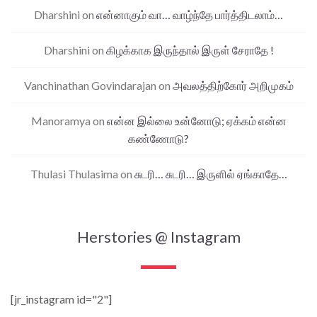
Dharshini
on
என்னாகும் வா… வாழ்ந்தே பார்த்திடலாம்…
Dharshini
on
கிழக்காக இருந்தால் இருள் சேராதே !
Vanchinathan Govindarajan
on
அவலத்திற்கோர் அறிமுகம்
Manoramya
on
என்ன இல்லை உன்னோடு; ஏக்கம் என்ன
கண்ணோடு?
Thulasi Thulasima
on
சுடரி… சுடரி… இருளில் ஏங்காதே…
Herstories @ Instagram
[jr_instagram id="2"]