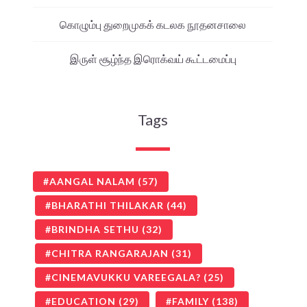
கொழும்பு துறைமுகக் கடலக நூதனசாலை
இருள் சூழ்ந்த இரொக்வய் கூட்டமைப்பு
Tags
AANGAL NALAM
(57)
BHARATHI THILAKAR
(44)
BRINDHA SETHU
(32)
CHITRA RANGARAJAN
(31)
CINEMAVUKKU VAREEGALA?
(25)
EDUCATION
(29)
FAMILY
(138)