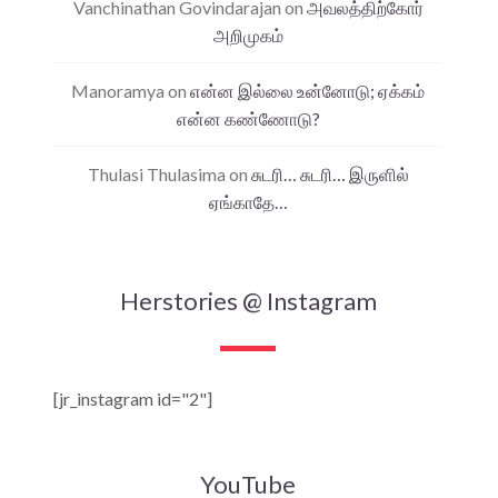
Vanchinathan Govindarajan
on
அவலத்திற்கோர்
அறிமுகம்
Manoramya
on
என்ன இல்லை உன்னோடு; ஏக்கம்
என்ன கண்ணோடு?
Thulasi Thulasima
on
சுடரி… சுடரி… இருளில்
ஏங்காதே…
Herstories @ Instagram
[jr_instagram id="2"]
YouTube