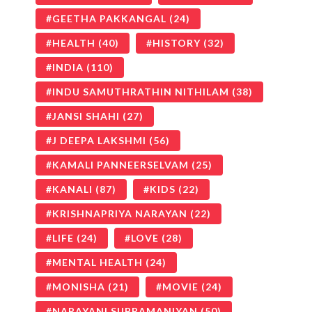
GEETHA PAKKANGAL
(24)
HEALTH
(40)
HISTORY
(32)
INDIA
(110)
INDU SAMUTHRATHIN NITHILAM
(38)
JANSI SHAHI
(27)
J DEEPA LAKSHMI
(56)
KAMALI PANNEERSELVAM
(25)
KANALI
(87)
KIDS
(22)
KRISHNAPRIYA NARAYAN
(22)
LIFE
(24)
LOVE
(28)
MENTAL HEALTH
(24)
MONISHA
(21)
MOVIE
(24)
NARAYANI SUBRAMANIYAN
(50)