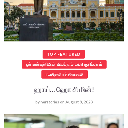
TOP FEATURED
ஓர் ஊர்சுற்றியின் வியட்நாம் டயரி குறிப்புகள்
ரமாதேவி ரத்தினசாமி
ஹாய்… ஹோ சி மின்!
by
herstories
on
August 8, 2023