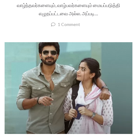
வாழ்ந்தவர்களையும், வாழ்பவர்களையும் மையப்படுத்தி
எழுதப்பட்டவை அல்ல. அப்படி…
1 Comment