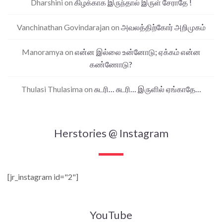
Dharshini
on
கிழக்காக இருந்தால் இருள் சேராதே !
Vanchinathan Govindarajan
on
அவலத்திற்கோர் அறிமுகம்
Manoramya
on
என்ன இல்லை உன்னோடு; ஏக்கம் என்ன
கண்ணோடு?
Thulasi Thulasima
on
சுடரி… சுடரி… இருளில் ஏங்காதே…
Herstories @ Instagram
[jr_instagram id="2"]
YouTube