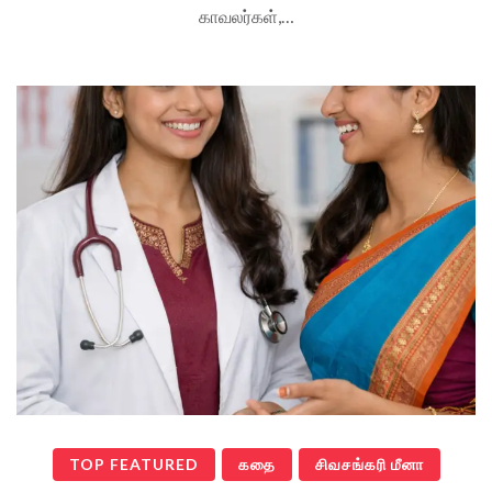
காவலர்கள்,…
TOP FEATURED
கதை
சிவசங்கரி மீனா