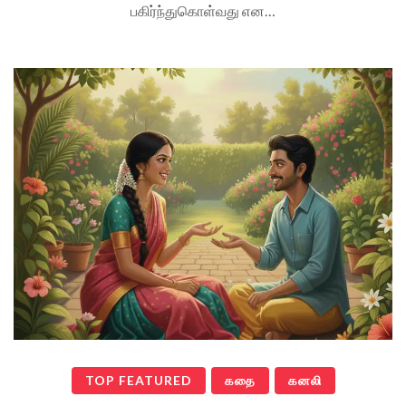
பகிர்ந்துகொள்வது என…
TOP FEATURED
கதை
கனலி