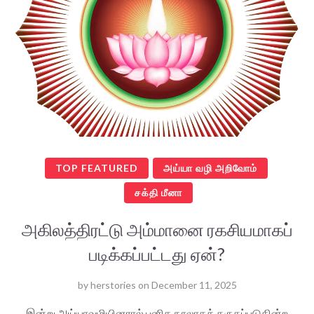
TOP FEATURED
அய்யா வழி அறிவோம்
சக்தி மீனா
அகிலத்திரட்டு அம்மானை ரகசியமாகப்
படிக்கப்பட்டது ஏன்?
by
herstories
on
December 11, 2025
இன்று அய்யாவழியினரால் புனித நூலாகக் கருதப்படுகின்ற