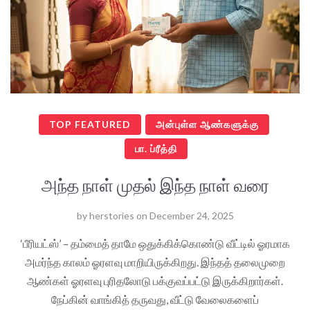
TOP FEATURED
அன்புள்ள ஆண்களுக்கு
பா. ப்ரீத்தி
அந்த நாள் முதல் இந்த நாள் வரை
by
herstories
on
December 24, 2025
‘பீரியட்ஸ்’ – தம்மைத் தாமே ஒதுக்கிக்கொண்டு வீட்டில் ஓரமாக
அமர்ந்த காலம் ஓரளவு மாறியிருக்கிறது. இந்தத் தலைமுறை
ஆண்கள் ஓரளவு புரிதலோடு பக்குவப்பட்டு இருக்கிறார்கள்.
நேப்கின் வாங்கித் தருவது, வீட்டு வேலைகளைப்