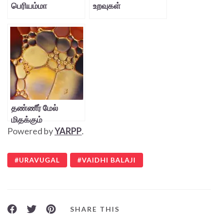
பெரியம்மா
உறவுகள்
தண்ணீர் மேல்
மிதக்கும்
Powered by
YARPP
.
எண்ணெய்த் துளிகள்
URAVUGAL
VAIDHI BALAJI
SHARE THIS