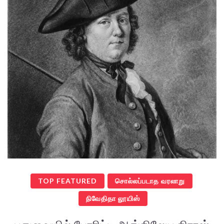
TOP FEATURED
சொல்லப்படாத வரலாறு
நிவேதிதா லூயிஸ்