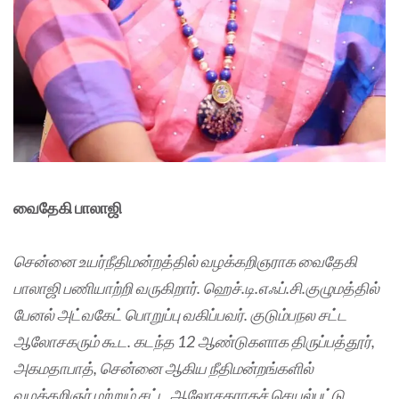
வைதேகி பாலாஜி
சென்னை உயர்நீதிமன்றத்தில் வழக்கறிஞராக வைதேகி
பாலாஜி பணியாற்றி வருகிறார். ஹெச்.டி.எஃப்.சி.குழுமத்தில்
பேனல் அட்வகேட் பொறுப்பு வகிப்பவர். குடும்பநல சட்ட
ஆலோசகரும் கூட. கடந்த 12 ஆண்டுகளாக திருப்பத்தூர்,
அகமதாபாத், சென்னை ஆகிய நீதிமன்றங்களில்
வழக்கறிஞர் மற்றும் சட்ட ஆலோசகராகச் செயல்பட்டு