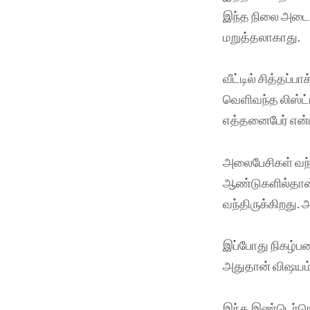
இந்த நிலை அடைவ
மறுத்தலாகாது.
வீட்டில் சித்தப்ப
வெளிவந்த லிஸ்ட
எத்தனைபேர் என
அலைபேசிகள் வந்
ஆண்டுகளில்தான
வந்திருக்கிறது.
இப்போது நிகழ்பவ
அதுதான் விஷயம்
இந்த இண்டெர்நெட