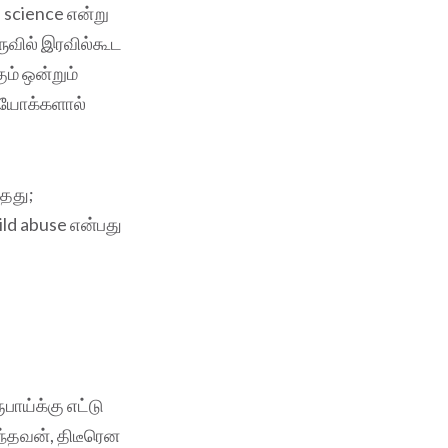
science என்று
ருவில் இரவில்கூட
ம் ஒன்றும்
டியோக்களால்
்தது;
ild abuse என்பது
பாய்க்கு எட்டு
ுந்தவன், திடீரென