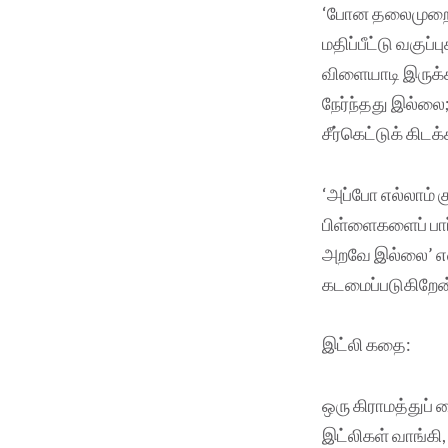
‘போன தலைமுறையி
மதிப்பீட்டு வகுப
விளையாடி இருக்கி
நேர்ந்தது இல்ல
சீர்கெட்டுக் கிடக
‘அப்போ எல்லாம் க
பிள்ளைகளைப் பார
அறவே இல்லை’ என
கடமைப்படுகிறேன
இட்லி கதை:
ஒரு கிராமத்துப் 
இட்லிகள் வாங்கி,