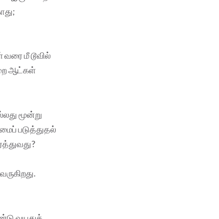
ாது;
் வரை மீ டூவில்
றை ஆட்கள்
லது மூன்று
ப் படுத்துதல்
்த்துவது?
 வருகிறது.
ண்டு வயதுக்