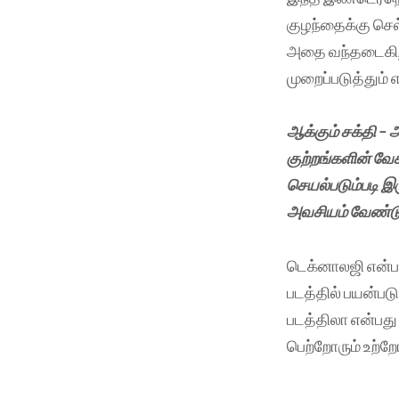
குழந்தைக்கு செல
அதை வந்தடைகிறத
முறைப்படுத்தும் 
ஆக்கும் சக்தி – 
குற்றங்களின் வே
செயல்படும்படி இ
அவசியம் வேண்டும
டெக்னாலஜி என்பத
படத்தில் பயன்பட
படத்திலா என்பத
பெற்றோரும் உற்றோ