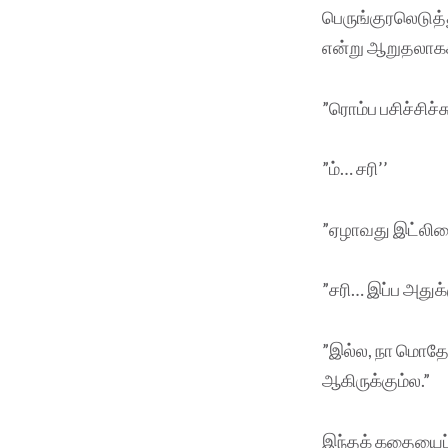
பெருங்குரலெடுத்த
என்று ஆறுதலாகக
”ரொம்ப பசிச்சிச்ச
”ம்… சரி’’
”ஏழாவது இட்லியைச்
”சரி… இப்ப அதுக
”இல்ல, நா மொதோவ
ஆகிருக்கும்ல.”
இந்தக் கதையைப் 