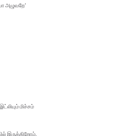
ையா அழுவறே’
்லியும் மிச்சம்
ல் இருக்கிறோம்.