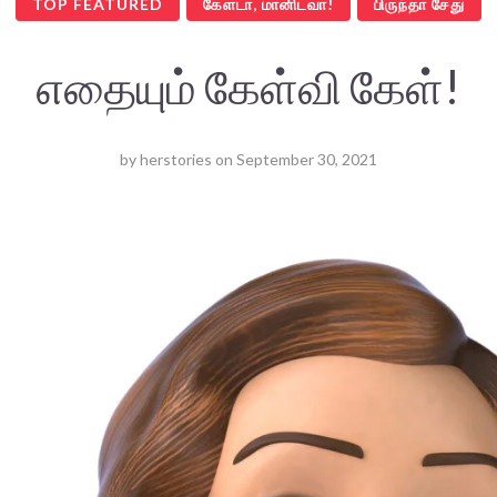
TOP FEATURED
கேளடா, மானிடவா!
பிருந்தா சேது
எதையும் கேள்வி கேள்!
by
herstories
on
September 30, 2021