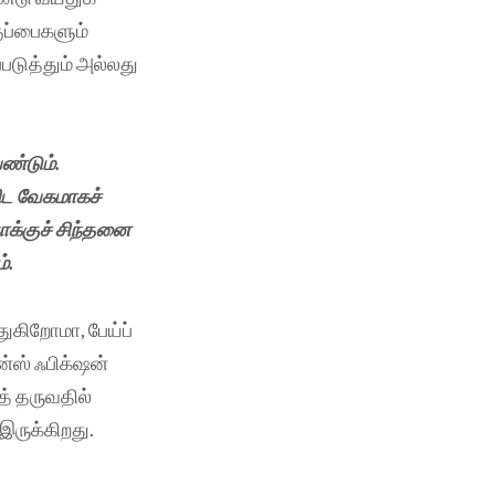
ுப்பைகளும்
டுத்தும் அல்லது
ேண்டும்.
விட வேகமாகச்
ோக்குச் சிந்தனை
்.
ுகிறோமா, பேய்ப்
்ஸ் ஃபிக்‌ஷன்
் தருவதில்
 இருக்கிறது.