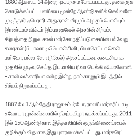
1880 ஆகஸ்ட் 14 அன்று ஒப்பந்தம் போடப்பட்டது. தனக்குக்
கொடுக்கப்பட்ட பணியை மூன்றே ஆண்டுகளில் செவ்வனே
முடித்தார் ஃபெராரி. அதுதான் வீரமும் அழகும் பொலியும்
இரண்டாம் விக்டர் இம்மானுவேல் அரசரின் சிற்பம்.
சிற்பத்தை நிறுவ சான் மார்கோ நதிப்படுகையின் பல்வேறு
கரைகள் (பியாஸா டிலியோன்சினி , பியாசெட்டா சென்
மார்கோ, பல்லாஸோ டுகேல்) அலசப்பட்டன. கடைசியாக
முதலில் முடிவு செய்த இடமாகிய ரிவா டெல்கி ஷியாவோனி
– சான் ஸக்காரியா என்ற இன்று நாம் காணும் இடத்தில்
சிற்பம் நிறுவப்பட்டது.
1887 மே 1 ஆம் தேதி ராஜா உம்பர்டோ, ராணி மார்கரீட்டா டி
சவோயா முன்னிலையில் திறப்புவிழா நடத்தப்பட்டது. 2011
இல் 150 ஆண்டுகால இத்தாலியின் ஒருங்கிணைப்பைக்
குறிக்கும் விதமாக இது புனரமைக்கப்பட்டது. மார்கரெட்