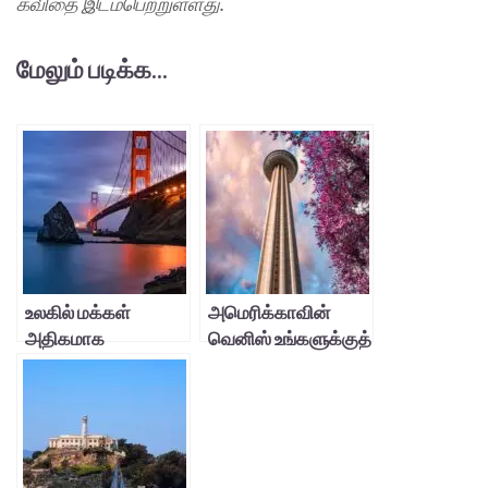
கவிதை இடம்பெற்றுள்ளது.
மேலும் படிக்க...
உலகில் மக்கள்
அமெரிக்காவின்
அதிகமாக
வெனிஸ் உங்களுக்குத்
புகைப்படமெடுத்த
தெரியுமா?
பாலம்