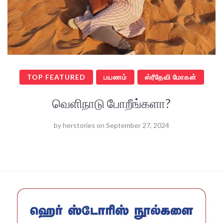
TOP FEATURED
பயணம்
ஸ்ரீதேவி மோகன்
வெளிநாடு போறீங்களா?
by
herstories
on
September 27, 2024