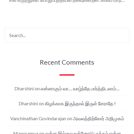
Recent Comments
Dharshini
on
என்னாகும் வா… வாழ்ந்தே பார்த்திடலாம்…
Dharshini
on
கிழக்காக இருந்தால் இருள் சேராதே !
Vanchinathan Govindarajan
on
அவலத்திற்கோர் அறிமுகம்
Manoramya
on
என்ன இல்லை உன்னோடு; ஏக்கம் என்ன