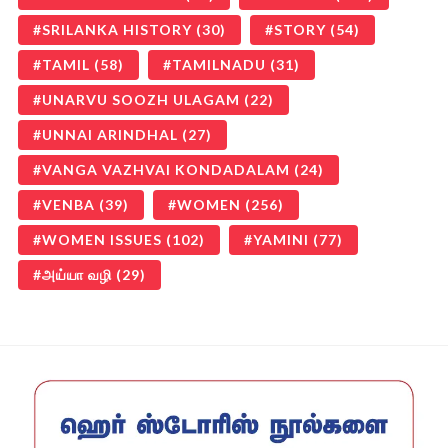
SRILANKA HISTORY
(30)
STORY
(54)
TAMIL
(58)
TAMILNADU
(31)
UNARVU SOOZH ULAGAM
(22)
UNNAI ARINDHAL
(27)
VANGA VAZHVAI KONDADALAM
(24)
VENBA
(39)
WOMEN
(256)
WOMEN ISSUES
(102)
YAMINI
(77)
அய்யா வழி
(29)