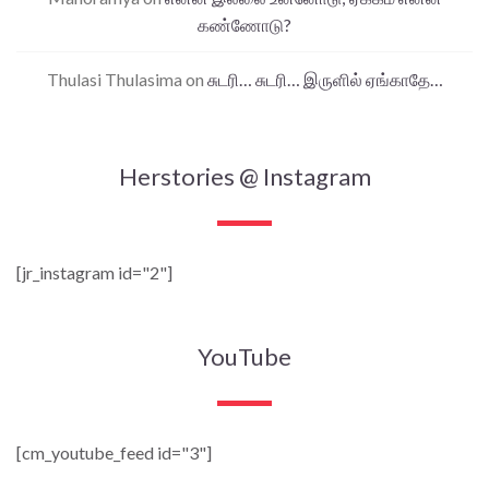
கண்ணோடு?
Thulasi Thulasima
on
சுடரி… சுடரி… இருளில் ஏங்காதே…
Herstories @ Instagram
[jr_instagram id="2"]
YouTube
[cm_youtube_feed id="3"]