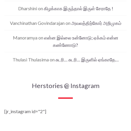
Dharshini
on
கிழக்காக இருந்தால் இருள் சேராதே !
Vanchinathan Govindarajan
on
அவலத்திற்கோர் அறிமுகம்
Manoramya
on
என்ன இல்லை உன்னோடு; ஏக்கம் என்ன
கண்ணோடு?
Thulasi Thulasima
on
சுடரி… சுடரி… இருளில் ஏங்காதே…
Herstories @ Instagram
[jr_instagram id="2"]