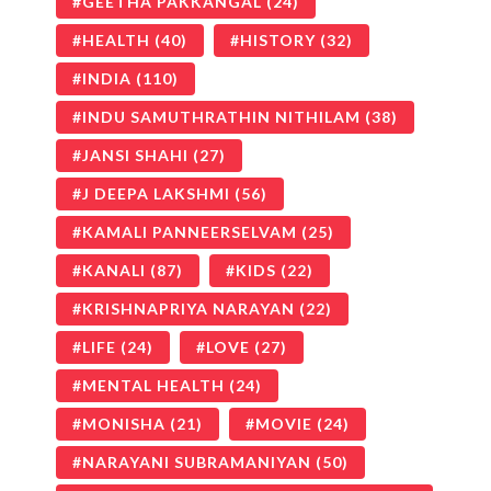
GEETHA PAKKANGAL
(24)
HEALTH
(40)
HISTORY
(32)
INDIA
(110)
INDU SAMUTHRATHIN NITHILAM
(38)
JANSI SHAHI
(27)
J DEEPA LAKSHMI
(56)
KAMALI PANNEERSELVAM
(25)
KANALI
(87)
KIDS
(22)
KRISHNAPRIYA NARAYAN
(22)
LIFE
(24)
LOVE
(27)
MENTAL HEALTH
(24)
MONISHA
(21)
MOVIE
(24)
NARAYANI SUBRAMANIYAN
(50)