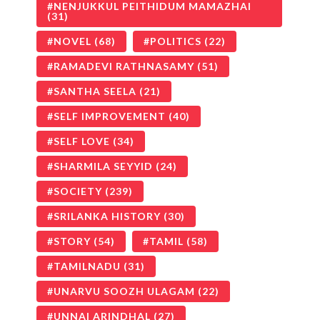
NENJUKKUL PEITHIDUM MAMAZHAI
(31)
NOVEL
(68)
POLITICS
(22)
RAMADEVI RATHNASAMY
(51)
SANTHA SEELA
(21)
SELF IMPROVEMENT
(40)
SELF LOVE
(34)
SHARMILA SEYYID
(24)
SOCIETY
(239)
SRILANKA HISTORY
(30)
STORY
(54)
TAMIL
(58)
TAMILNADU
(31)
UNARVU SOOZH ULAGAM
(22)
UNNAI ARINDHAL
(27)