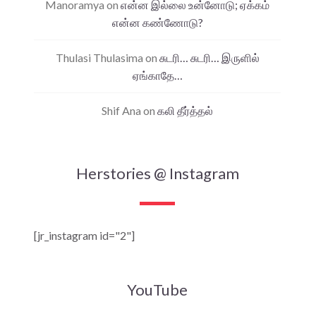
Manoramya
on
என்ன இல்லை உன்னோடு; ஏக்கம்
என்ன கண்ணோடு?
Thulasi Thulasima
on
சுடரி… சுடரி… இருளில்
ஏங்காதே…
Shif Ana
on
கலி தீர்த்தல்
Herstories @ Instagram
[jr_instagram id="2"]
YouTube