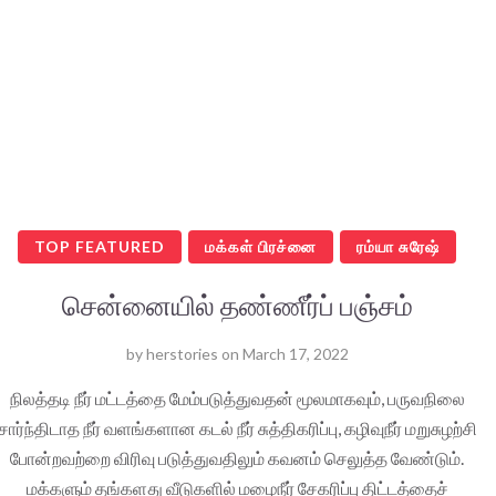
TOP FEATURED
மக்கள் பிரச்னை
ரம்யா சுரேஷ்
சென்னையில் தண்ணீர்ப் பஞ்சம்
by
herstories
on
March 17, 2022
நிலத்தடி நீர் மட்டத்தை மேம்படுத்துவதன் மூலமாகவும், பருவநிலை
சார்ந்திடாத நீர் வளங்களான கடல் நீர் சுத்திகரிப்பு, கழிவுநீர் மறுசுழற்சி
போன்றவற்றை விரிவு படுத்துவதிலும் கவனம் செலுத்த வேண்டும்.
மக்களும் தங்களது வீடுகளில் மழைநீர் சேகரிப்பு திட்டத்தைச்