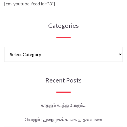
[cm_youtube_feed id="3"]
Categories
Recent Posts
காதலும் கடந்து போகும்…
கொழும்பு துறைமுகக் கடலக நூதனசாலை