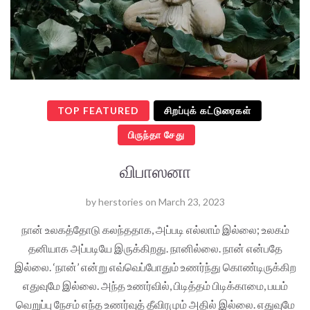
TOP FEATURED
சிறப்புக் கட்டுரைகள்
பிருந்தா சேது
விபாஸனா
by
herstories
on
March 23, 2023
நான் உலகத்தோடு கலந்ததாக, அப்படி எல்லாம் இல்லை; உலகம்
தனியாக அப்படியே இருக்கிறது. நானில்லை. நான் என்பதே
இல்லை. ‘நான்’ என்று எவ்வெப்போதும் உணர்ந்து கொண்டிருக்கிற
எதுவுமே இல்லை. அந்த உணர்வில், பிடித்தம் பிடிக்காமை, பயம்
வெறுப்பு நேசம் எந்த உணர்வுத் தீவிரமும் அதில் இல்லை. எதுவுமே