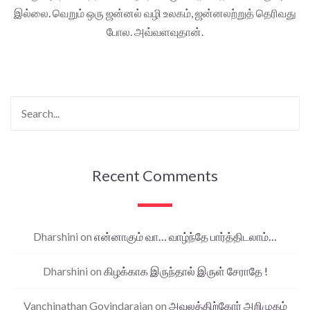
இல்லை. வெறும் ஒரு ஜன்னல் வழி உலகம், ஜன்னலற்றுத் தெரிவது
போல. அவ்வளவுதான்.
Recent Comments
Dharshini
on
என்னாகும் வா… வாழ்ந்தே பார்த்திடலாம்…
Dharshini
on
கிழக்காக இருந்தால் இருள் சேராதே !
Vanchinathan Govindarajan
on
அவலத்திற்கோர் அறிமுகம்