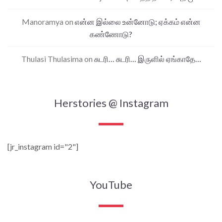
Manoramya
on
என்ன இல்லை உன்னோடு; ஏக்கம் என்ன
கண்ணோடு?
Thulasi Thulasima
on
சுடரி… சுடரி… இருளில் ஏங்காதே…
Herstories @ Instagram
[jr_instagram id="2"]
YouTube