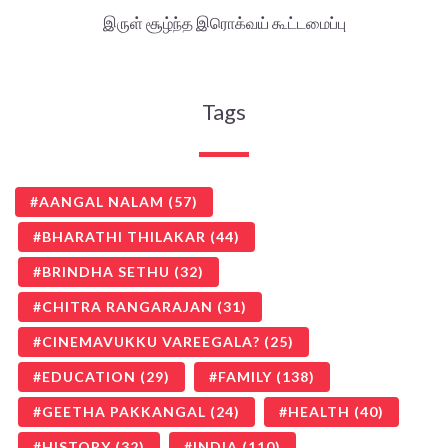
இருள் சூழ்ந்த இரொக்வய் கூட்டமைப்பு
Tags
AANGAL NALAM
(57)
BHARATHI THILAKAR
(44)
BRINDHA SETHU
(32)
CHITRA RANGARAJAN
(31)
CINEMAVUKKU VAREEGALA?
(25)
EDUCATION
(29)
FAMILY
(138)
GEETHA PAKKANGAL
(24)
HEALTH
(40)
HISTORY
(32)
INDIA
(110)