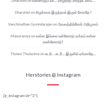
Dharshini
on
என்னாகும் வா… வாழ்ந்தே பார்த்திடலாம்…
Dharshini
on
கிழக்காக இருந்தால் இருள் சேராதே !
Vanchinathan Govindarajan
on
அவலத்திற்கோர் அறிமுகம்
Manoramya
on
என்ன இல்லை உன்னோடு; ஏக்கம் என்ன
கண்ணோடு?
Thulasi Thulasima
on
சுடரி… சுடரி… இருளில் ஏங்காதே…
Herstories @ Instagram
[jr_instagram id="2"]