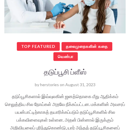
TOP FEATURED
தலைமுறைகளின் கதை
வெண்பா
தடுப்பூசி ப்ளீஸ்
by
herstories
on
August 31, 2023
தடுப்பூசிகளால் இவ்வுலகின் ஜனத்தொகை மீது ஆதிக்கம்
செலுத்திய சில நோய்கள் அறவே நீக்கப்பட்டன. மக்களின் அவசரப்
பயன்பாட்டிற்காகத் தயாரிக்கப்படும் தடுப்பூசிகளில் சில
பக்கவிளைவுகள் உள்ளன. அதன் பின்னால் இருக்கும்
அறிவியலைப் புரிந்துகொண்டு, யார் அந்தத் தடுப்பூசிகளைப்