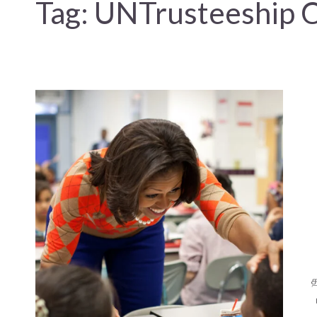
Tag:
UNTrusteeship C
த