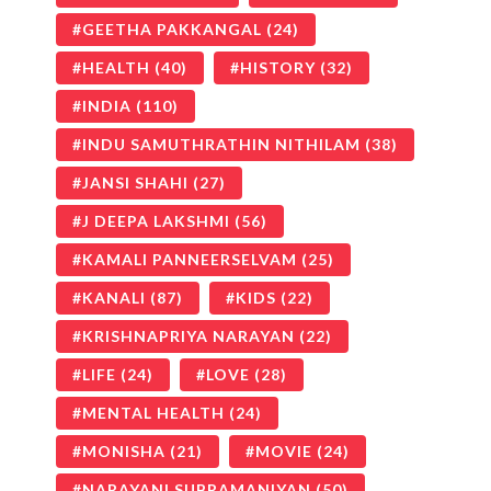
GEETHA PAKKANGAL
(24)
HEALTH
(40)
HISTORY
(32)
INDIA
(110)
INDU SAMUTHRATHIN NITHILAM
(38)
JANSI SHAHI
(27)
J DEEPA LAKSHMI
(56)
KAMALI PANNEERSELVAM
(25)
KANALI
(87)
KIDS
(22)
KRISHNAPRIYA NARAYAN
(22)
LIFE
(24)
LOVE
(28)
MENTAL HEALTH
(24)
MONISHA
(21)
MOVIE
(24)
NARAYANI SUBRAMANIYAN
(50)