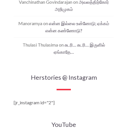
Vanchinathan Govindarajan
on
அவலத்திற்கோர்
அறிமுகம்
Manoramya
on
என்ன இல்லை உன்னோடு; ஏக்கம்
என்ன கண்ணோடு?
Thulasi Thulasima
on
சுடரி… சுடரி… இருளில்
ஏங்காதே…
Herstories @ Instagram
[jr_instagram id="2"]
YouTube