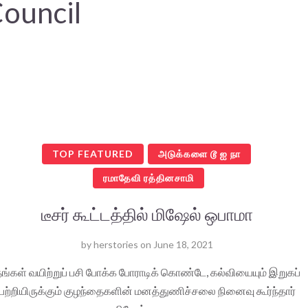
ouncil
TOP FEATURED
அடுக்களை டூ ஐ நா
ரமாதேவி ரத்தினசாமி
டீசர் கூட்டத்தில் மிஷேல் ஒபாமா
by
herstories
on
June 18, 2021
ங்கள் வயிற்றுப் பசி போக்க போராடிக் கொண்டே, கல்வியையும் இறுகப்
பற்றியிருக்கும் குழந்தைகளின் மனத்துணிச்சலை நினைவு கூர்ந்தார்