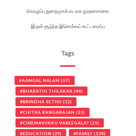
கொழும்பு துறைமுகக் கடலக நூதனசாலை
இருள் சூழ்ந்த இரொக்வய் கூட்டமைப்பு
Tags
AANGAL NALAM
(57)
BHARATHI THILAKAR
(44)
BRINDHA SETHU
(32)
CHITRA RANGARAJAN
(31)
CINEMAVUKKU VAREEGALA?
(25)
EDUCATION
(29)
FAMILY
(138)