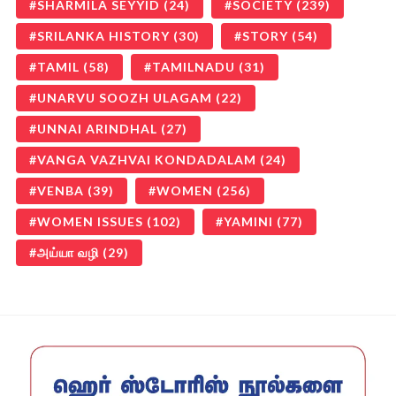
SHARMILA SEYYID
(24)
SOCIETY
(239)
SRILANKA HISTORY
(30)
STORY
(54)
TAMIL
(58)
TAMILNADU
(31)
UNARVU SOOZH ULAGAM
(22)
UNNAI ARINDHAL
(27)
VANGA VAZHVAI KONDADALAM
(24)
VENBA
(39)
WOMEN
(256)
WOMEN ISSUES
(102)
YAMINI
(77)
அய்யா வழி
(29)