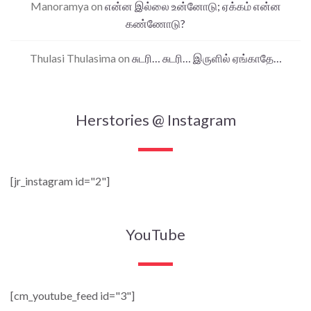
Manoramya
on
என்ன இல்லை உன்னோடு; ஏக்கம் என்ன
கண்ணோடு?
Thulasi Thulasima
on
சுடரி… சுடரி… இருளில் ஏங்காதே…
Herstories @ Instagram
[jr_instagram id="2"]
YouTube
[cm_youtube_feed id="3"]