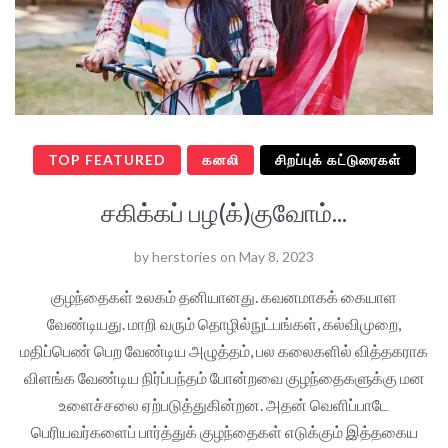
TOP FEATURED
கனலி
சிறப்புக் கட்டுரைகள்
சகிக்கப் பழ(க்)குவோம்...
by
herstories
on
May 8, 2023
குழந்தைகள் உலகம் தனியானது. கவனமாகக் கையாள
வேண்டியது. மாறி வரும் தொழில்நுட்பங்கள், கல்விமுறை,
மதிப்பெண் பெற வேண்டிய அழுத்தம், பல கலைகளில் வித்தகராக
விளங்க வேண்டிய நிர்ப்பந்தம் போன்றவை குழந்தைகளுக்கு மன
உளைச்சலை ஏற்படுத்துகின்றன. அதன் வெளிப்பாடே
பெரியவர்களைப் பார்த்துக் குழந்தைகள் எடுக்கும் இத்தகைய