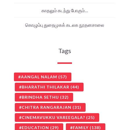
காதலும் கடந்து போகும்…
கொழும்பு துறைமுகக் கடலக நூதனசாலை
Tags
AANGAL NALAM
(57)
BHARATHI THILAKAR
(44)
BRINDHA SETHU
(32)
CHITRA RANGARAJAN
(31)
CINEMAVUKKU VAREEGALA?
(25)
EDUCATION
(29)
FAMILY
(138)