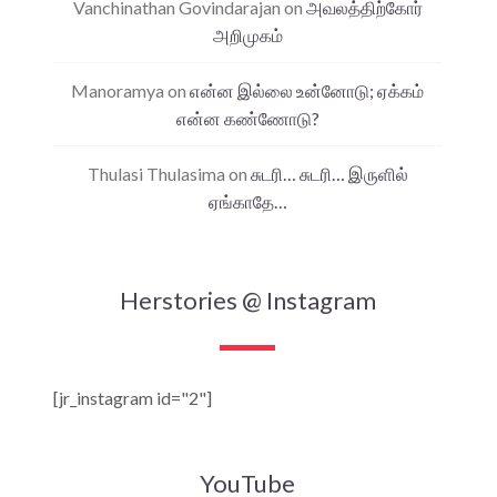
Vanchinathan Govindarajan
on
அவலத்திற்கோர்
அறிமுகம்
Manoramya
on
என்ன இல்லை உன்னோடு; ஏக்கம்
என்ன கண்ணோடு?
Thulasi Thulasima
on
சுடரி… சுடரி… இருளில்
ஏங்காதே…
Herstories @ Instagram
[jr_instagram id="2"]
YouTube