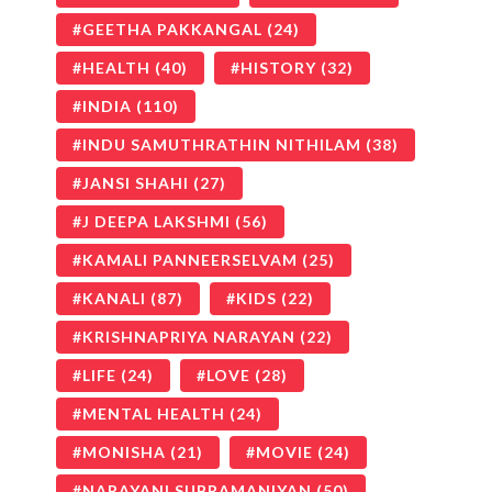
GEETHA PAKKANGAL
(24)
HEALTH
(40)
HISTORY
(32)
INDIA
(110)
INDU SAMUTHRATHIN NITHILAM
(38)
JANSI SHAHI
(27)
J DEEPA LAKSHMI
(56)
KAMALI PANNEERSELVAM
(25)
KANALI
(87)
KIDS
(22)
KRISHNAPRIYA NARAYAN
(22)
LIFE
(24)
LOVE
(28)
MENTAL HEALTH
(24)
MONISHA
(21)
MOVIE
(24)
NARAYANI SUBRAMANIYAN
(50)