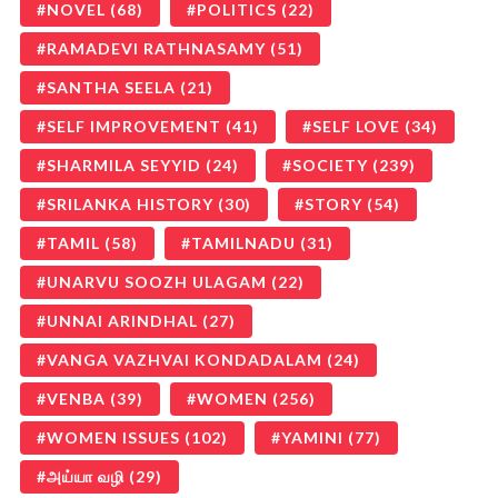
NOVEL
(68)
POLITICS
(22)
RAMADEVI RATHNASAMY
(51)
SANTHA SEELA
(21)
SELF IMPROVEMENT
(41)
SELF LOVE
(34)
SHARMILA SEYYID
(24)
SOCIETY
(239)
SRILANKA HISTORY
(30)
STORY
(54)
TAMIL
(58)
TAMILNADU
(31)
UNARVU SOOZH ULAGAM
(22)
UNNAI ARINDHAL
(27)
VANGA VAZHVAI KONDADALAM
(24)
VENBA
(39)
WOMEN
(256)
WOMEN ISSUES
(102)
YAMINI
(77)
அய்யா வழி
(29)