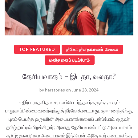
TOP FEATURED
தீபிகா தீனதயாளன் மேகலா
மனிதனைப் படிப்போம்
தேசியவாதம் – இடதா, வலதா?
by
herstories
on
June 23, 2024
எதிர்பாராதவிதமாக, புலம்பெயர்ந்தவர்களுக்கு வரும்
பாதுகாப்பின்மை உணர்வுக்குத் தீர்வே கிடையாது. உதாரணத்திற்கு,
புலம் பெயந்த ஒருவரின் அடையாளங்களைப் பார்ப்போம். ஒருவர்
தமிழ் நாட்டில் பிறக்கிறார்; அவரது தேசிய/பண்பாட்டு அடையாளம்
தமிழ்; குடியுரிமை அடையாளம் இந்தியன். அதே நபர் கனடாவிற்கு