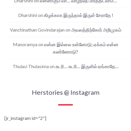
Dharshini
on
என்னாகும் வா… வாழ்ந்தே பார்த்திடலாம்…
Dharshini
on
கிழக்காக இருந்தால் இருள் சேராதே !
Vanchinathan Govindarajan
on
அவலத்திற்கோர் அறிமுகம்
Manoramya
on
என்ன இல்லை உன்னோடு; ஏக்கம் என்ன
கண்ணோடு?
Thulasi Thulasima
on
சுடரி… சுடரி… இருளில் ஏங்காதே…
Herstories @ Instagram
[jr_instagram id="2"]