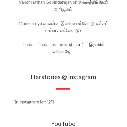
Vanchinathan Govindarajan
on
அவலத்திற்கோர்
அறிமுகம்
Manoramya
on
என்ன இல்லை உன்னோடு; ஏக்கம்
என்ன கண்ணோடு?
Thulasi Thulasima
on
சுடரி… சுடரி… இருளில்
ஏங்காதே…
Herstories @ Instagram
[jr_instagram id="2"]
YouTube