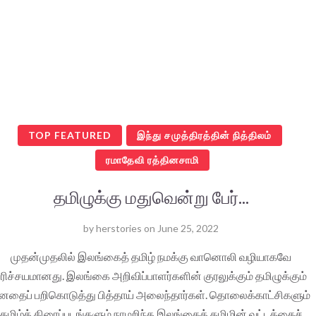
TOP FEATURED
இந்து சமுத்திரத்தின் நித்திலம்
ரமாதேவி ரத்தினசாமி
தமிழுக்கு மதுவென்று பேர்...
by
herstories
on
June 25, 2022
முதன்முதலில் இலங்கைத் தமிழ் நமக்கு வானொலி வழியாகவே
பரிச்சயமானது. இலங்கை அறிவிப்பாளர்களின் குரலுக்கும் தமிழுக்கும்
னதைப் பறிகொடுத்து பித்தாய் அலைந்தார்கள். தொலைக்காட்சிகளும்
தமிழ்த் திரைப்படங்களும் நாமறிந்த இலங்கைத் தமிழின் வட்டத்தைச்