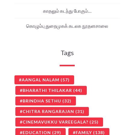
காதலும் கடந்து போகும்…
கொழும்பு துறைமுகக் கடலக நூதனசாலை
Tags
AANGAL NALAM
(57)
BHARATHI THILAKAR
(44)
BRINDHA SETHU
(32)
CHITRA RANGARAJAN
(31)
CINEMAVUKKU VAREEGALA?
(25)
EDUCATION
(29)
FAMILY
(138)