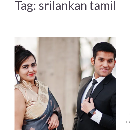
Tag:
srilankan tamil
ம