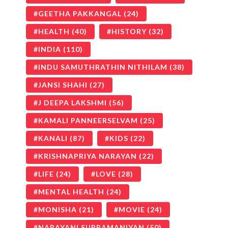
GEETHA PAKKANGAL
(24)
HEALTH
(40)
HISTORY
(32)
INDIA
(110)
INDU SAMUTHRATHIN NITHILAM
(38)
JANSI SHAHI
(27)
J DEEPA LAKSHMI
(56)
KAMALI PANNEERSELVAM
(25)
KANALI
(87)
KIDS
(22)
KRISHNAPRIYA NARAYAN
(22)
LIFE
(24)
LOVE
(28)
MENTAL HEALTH
(24)
MONISHA
(21)
MOVIE
(24)
NARAYANI SUBRAMANIYAN
(50)