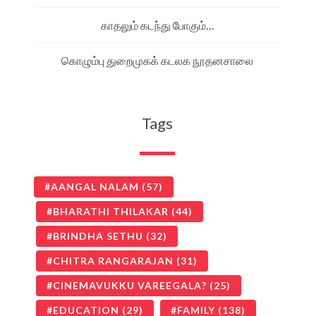
காதலும் கடந்து போகும்…
கொழும்பு துறைமுகக் கடலக நூதனசாலை
Tags
AANGAL NALAM
(57)
BHARATHI THILAKAR
(44)
BRINDHA SETHU
(32)
CHITRA RANGARAJAN
(31)
CINEMAVUKKU VAREEGALA?
(25)
EDUCATION
(29)
FAMILY
(138)