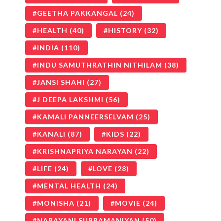
GEETHA PAKKANGAL
(24)
HEALTH
(40)
HISTORY
(32)
INDIA
(110)
INDU SAMUTHRATHIN NITHILAM
(38)
JANSI SHAHI
(27)
J DEEPA LAKSHMI
(56)
KAMALI PANNEERSELVAM
(25)
KANALI
(87)
KIDS
(22)
KRISHNAPRIYA NARAYAN
(22)
LIFE
(24)
LOVE
(28)
MENTAL HEALTH
(24)
MONISHA
(21)
MOVIE
(24)
NARAYANI SUBRAMANIYAN
(50)