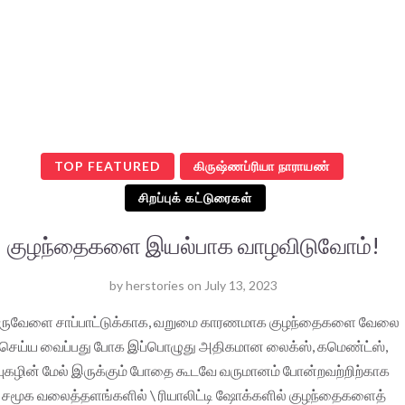
TOP FEATURED
கிருஷ்ணப்ரியா நாராயண்
சிறப்புக் கட்டுரைகள்
குழந்தைகளை இயல்பாக வாழவிடுவோம்!
by
herstories
on
July 13, 2023
ருவேளை சாப்பாட்டுக்காக, வறுமை காரணமாக குழந்தைகளை வேலை
செய்ய வைப்பது போக இப்பொழுது அதிகமான லைக்ஸ், கமெண்ட்ஸ்,
புகழின் மேல் இருக்கும் போதை கூடவே வருமானம் போன்றவற்றிற்காக
சமூக வலைத்தளங்களில் \ ரியாலிட்டி ஷோக்களில் குழந்தைகளைத்