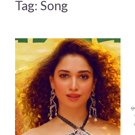
Tag:
Song
ஒ