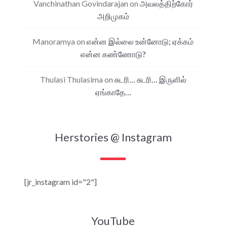
Vanchinathan Govindarajan
on
அவலத்திற்கோர்
அறிமுகம்
Manoramya
on
என்ன இல்லை உன்னோடு; ஏக்கம்
என்ன கண்ணோடு?
Thulasi Thulasima
on
சுடரி… சுடரி… இருளில்
ஏங்காதே…
Herstories @ Instagram
[jr_instagram id="2"]
YouTube