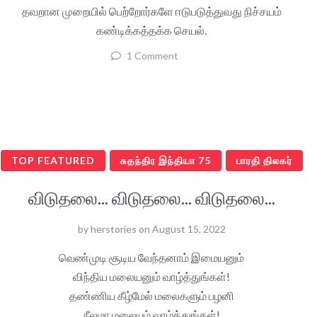
தவறான முறையில் பெற்றோர்களே ஈடுபடுத்துவது நிச்சயம்
கண்டிக்கத்தக்க செயல்.
1 Comment
TOP FEATURED
சுதந்திர இந்தியா 75
பாரதி திலகர்
விடுதலை... விடுதலை... விடுதலை...
by
herstories
on
August 15, 2022
வெண்முடி சூடிய வேந்தனாம் இமையனும்
விந்திய மலையனும் வாழ்த்துங்கள்!
தண்ணிய கீழ்மேல் மலைகளும் பழனி
நீலமா மலையும் வாழ்த்துங்கள்!