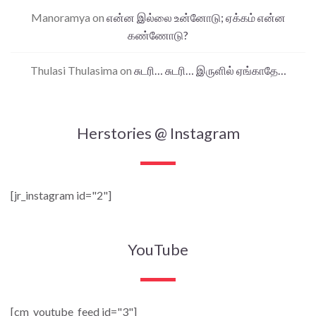
Manoramya
on
என்ன இல்லை உன்னோடு; ஏக்கம் என்ன
கண்ணோடு?
Thulasi Thulasima
on
சுடரி… சுடரி… இருளில் ஏங்காதே…
Herstories @ Instagram
[jr_instagram id="2"]
YouTube
[cm_youtube_feed id="3"]