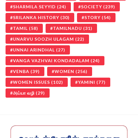
SHARMILA SEYYID
(24)
SOCIETY
(239)
SRILANKA HISTORY
(30)
STORY
(54)
TAMIL
(58)
TAMILNADU
(31)
UNARVU SOOZH ULAGAM
(22)
UNNAI ARINDHAL
(27)
VANGA VAZHVAI KONDADALAM
(24)
VENBA
(39)
WOMEN
(256)
WOMEN ISSUES
(102)
YAMINI
(77)
அய்யா வழி
(29)