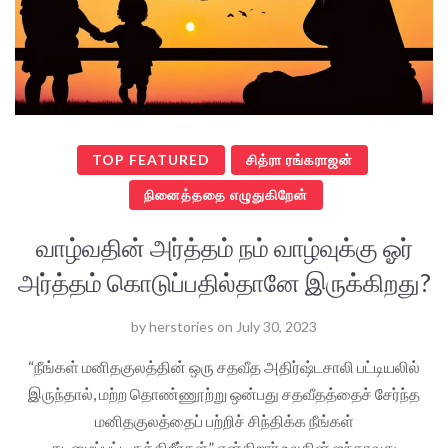
TOP FEATURED
சித்ரா ரங்கராஜன்
நினைத்ததை எழுதுகிறேன்
வாழ்வதின் அர்த்தம் நம் வாழ்வுக்கு ஓர்
அர்த்தம் கொடுப்பதில்தானே இருக்கிறது?
by
herstories
on
July 30, 2023
“நீங்கள் மனிதகுலத்தின் ஒரு சதவீத அதிர்ஷ்டசாலி பட்டியலில்
இருந்தால், மற்ற தொண்ணூற்று ஒன்பது சதவீதத்தைச் சேர்ந்த
மனிதகுலத்தைப் பற்றிச் சிந்திக்க நீங்கள்
கடமைப்பட்டிருக்கிறீர்கள்” என்கிறார் உலகின் ஐந்தாவது