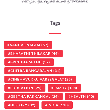
கொழும்பு துறைமுகக் கடலக நூதனசாலை
Tags
AANGAL NALAM
(57)
BHARATHI THILAKAR
(44)
BRINDHA SETHU
(32)
CHITRA RANGARAJAN
(31)
CINEMAVUKKU VAREEGALA?
(25)
EDUCATION
(29)
FAMILY
(138)
GEETHA PAKKANGAL
(24)
HEALTH
(40)
HISTORY
(32)
INDIA
(110)