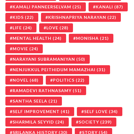
KAMALI PANNEERSELVAM
(25)
KANALI
(87)
KIDS
(22)
KRISHNAPRIYA NARAYAN
(22)
LIFE
(24)
LOVE
(28)
MENTAL HEALTH
(24)
MONISHA
(21)
MOVIE
(24)
NARAYANI SUBRAMANIYAN
(50)
NENJUKKUL PEITHIDUM MAMAZHAI
(31)
NOVEL
(68)
POLITICS
(22)
RAMADEVI RATHNASAMY
(51)
SANTHA SEELA
(21)
SELF IMPROVEMENT
(41)
SELF LOVE
(34)
SHARMILA SEYYID
(24)
SOCIETY
(239)
SRILANKA HISTORY
(30)
STORY
(54)