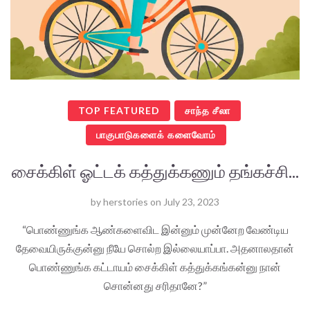
TOP FEATURED
சாந்த சீலா
பாகுபாடுகளைக் களைவோம்
சைக்கிள் ஓட்டக் கத்துக்கணும் தங்கச்சி...
by
herstories
on
July 23, 2023
“பொண்ணுங்க ஆண்களைவிட இன்னும் முன்னேற வேண்டிய
தேவையிருக்குன்னு நீயே சொல்ற இல்லையாப்பா. அதனாலதான்
பொண்ணுங்க கட்டாயம் சைக்கிள் கத்துக்கங்கன்னு நான்
சொன்னது சரிதானே?”