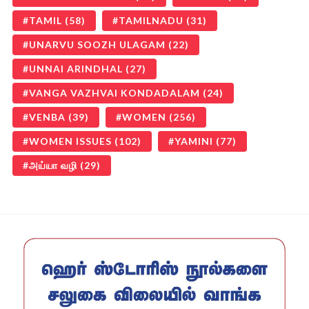
TAMIL
(58)
TAMILNADU
(31)
UNARVU SOOZH ULAGAM
(22)
UNNAI ARINDHAL
(27)
VANGA VAZHVAI KONDADALAM
(24)
VENBA
(39)
WOMEN
(256)
WOMEN ISSUES
(102)
YAMINI
(77)
அய்யா வழி
(29)