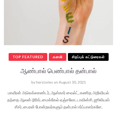
TOP FEATURED
கனலி
சிறப்புக் கட்டுரைகள்
ஆண்பால் பெண்பால் தன்பால்
by
herstories
on
August 30, 2021
மாவீரன் அலெக்ஸாண்டர், ஆஸ்கார் வைல்ட், கணித அறிவியல்
தந்தை ஆலன் டூரிங், மைக்கேல் ஏஞ்சலோ, டாவின்சி, ஜூலியஸ்
சீசர், பைரன் போன்றவர்களும் தன்பால் ஈர்ப்பாளர்களே.