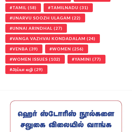
TAMIL
(58)
TAMILNADU
(31)
UNARVU SOOZH ULAGAM
(22)
UNNAI ARINDHAL
(27)
VANGA VAZHVAI KONDADALAM
(24)
VENBA
(39)
WOMEN
(256)
WOMEN ISSUES
(102)
YAMINI
(77)
அய்யா வழி
(29)