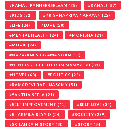
KAMALI PANNEERSELVAM
(25)
KANALI
(87)
KIDS
(22)
KRISHNAPRIYA NARAYAN
(22)
LIFE
(24)
LOVE
(28)
MENTAL HEALTH
(24)
MONISHA
(21)
MOVIE
(24)
NARAYANI SUBRAMANIYAN
(50)
NENJUKKUL PEITHIDUM MAMAZHAI
(31)
NOVEL
(68)
POLITICS
(22)
RAMADEVI RATHNASAMY
(51)
SANTHA SEELA
(21)
SELF IMPROVEMENT
(41)
SELF LOVE
(34)
SHARMILA SEYYID
(24)
SOCIETY
(239)
SRILANKA HISTORY
(30)
STORY
(54)