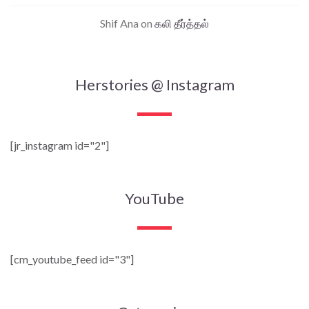
Shif Ana
on
கலி தீர்த்தல்
Herstories @ Instagram
[jr_instagram id="2"]
YouTube
[cm_youtube_feed id="3"]