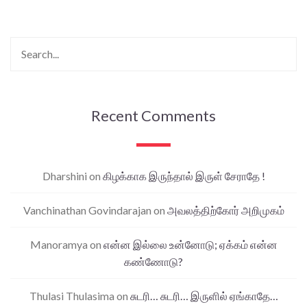
Recent Comments
Dharshini
on
கிழக்காக இருந்தால் இருள் சேராதே !
Vanchinathan Govindarajan
on
அவலத்திற்கோர் அறிமுகம்
Manoramya
on
என்ன இல்லை உன்னோடு; ஏக்கம் என்ன
கண்ணோடு?
Thulasi Thulasima
on
சுடரி… சுடரி… இருளில் ஏங்காதே…