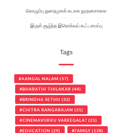
கொழும்பு துறைமுகக் கடலக நூதனசாலை
இருள் சூழ்ந்த இரொக்வய் கூட்டமைப்பு
Tags
AANGAL NALAM
(57)
BHARATHI THILAKAR
(44)
BRINDHA SETHU
(32)
CHITRA RANGARAJAN
(31)
CINEMAVUKKU VAREEGALA?
(25)
EDUCATION
(29)
FAMILY
(138)