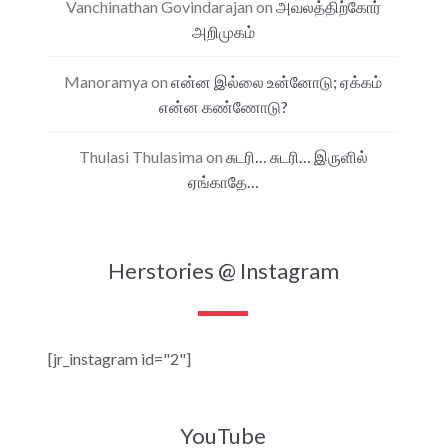
Vanchinathan Govindarajan
on
அவலத்திற்கோர்
அறிமுகம்
Manoramya
on
என்ன இல்லை உன்னோடு; ஏக்கம்
என்ன கண்ணோடு?
Thulasi Thulasima
on
சுடரி… சுடரி… இருளில்
ஏங்காதே…
Herstories @ Instagram
[jr_instagram id="2"]
YouTube