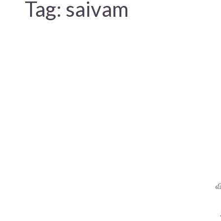
Tag:
saivam
வ