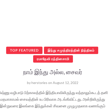
TOP FEATURED
இந்து சமுத்திரத்தின் நித்திலம்
ரமாதேவி ரத்தினசாமி
நாம் இந்து அல்ல, சைவர்
by
herstories
on
August 12, 2022
ிஷ்ணு வழிபாடு பிற்காலத்தில் இந்தியாவிலிருந்து வந்தாலும்கூடத் தனி
மதமாகாமல் சைவத்தின் உப பிரிவாக அடங்கிவிட்டது. அன்றிலிருந்து
இன்றுவரை இலங்கை இந்துக்கள் சிவனை முழுமுதலாக வணங்கும்