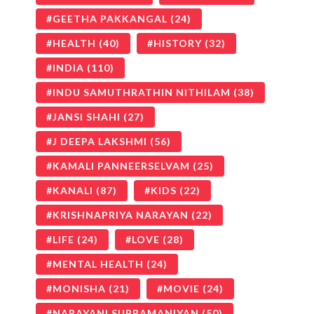
GEETHA PAKKANGAL
(24)
HEALTH
(40)
HISTORY
(32)
INDIA
(110)
INDU SAMUTHRATHIN NITHILAM
(38)
JANSI SHAHI
(27)
J DEEPA LAKSHMI
(56)
KAMALI PANNEERSELVAM
(25)
KANALI
(87)
KIDS
(22)
KRISHNAPRIYA NARAYAN
(22)
LIFE
(24)
LOVE
(28)
MENTAL HEALTH
(24)
MONISHA
(21)
MOVIE
(24)
NARAYANI SUBRAMANIYAN
(50)