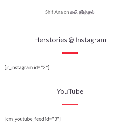
Shif Ana
on
கலி தீர்த்தல்
Herstories @ Instagram
[jr_instagram id="2"]
YouTube
[cm_youtube_feed id="3"]