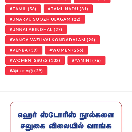
TAMIL
(58)
TAMILNADU
(31)
UNARVU SOOZH ULAGAM
(22)
UNNAI ARINDHAL
(27)
VANGA VAZHVAI KONDADALAM
(24)
VENBA
(39)
WOMEN
(256)
WOMEN ISSUES
(102)
YAMINI
(76)
அய்யா வழி
(29)