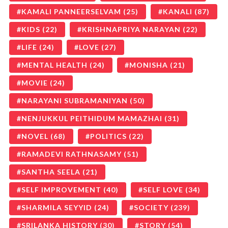
KAMALI PANNEERSELVAM
(25)
KANALI
(87)
KIDS
(22)
KRISHNAPRIYA NARAYAN
(22)
LIFE
(24)
LOVE
(27)
MENTAL HEALTH
(24)
MONISHA
(21)
MOVIE
(24)
NARAYANI SUBRAMANIYAN
(50)
NENJUKKUL PEITHIDUM MAMAZHAI
(31)
NOVEL
(68)
POLITICS
(22)
RAMADEVI RATHNASAMY
(51)
SANTHA SEELA
(21)
SELF IMPROVEMENT
(40)
SELF LOVE
(34)
SHARMILA SEYYID
(24)
SOCIETY
(239)
SRILANKA HISTORY
(30)
STORY
(54)