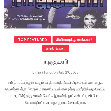
TOP FEATURED
சினிமாவுக்கு வாரீகளா?
பாரதி திலகர்
ராஜகுமாரி
by
herstories
on
July 29, 2023
தமிழ் நாட்டிற்குள் வரும் மந்திரவாதி, பேய் பிடித்தவர் என வரும்
பெண்ணுக்கு, “எருமை சாணியைக் கரைத்து ஊற்றிக் குடுமியில்
(முடியில்) ஒரு சாண் வெட்டி இரண்டு நாட்கள் பட்டினி போட
வேண்டும்” என மருத்துவம் செய்கிறார்.