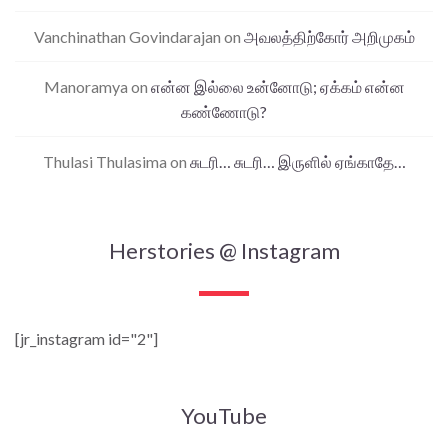
Vanchinathan Govindarajan
on
அவலத்திற்கோர் அறிமுகம்
Manoramya
on
என்ன இல்லை உன்னோடு; ஏக்கம் என்ன
கண்ணோடு?
Thulasi Thulasima
on
சுடரி… சுடரி… இருளில் ஏங்காதே…
Herstories @ Instagram
[jr_instagram id="2"]
YouTube