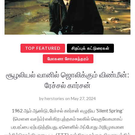
TOP FEATURED
சிறப்புக் கட்டுரைகள்
மோகனா சோமசுந்தரம்
சூழலியல் வானில் ஜொலிக்கும் விண்மீன்:
ரேச்சல் கார்சன்
by
herstories
on
May 27, 2024
1962 ஆம் ஆண்டு, ரேச்சல் கார்சன் எழுதிய ’Silent Spring’
(மௌன வசந்ம்) என்கிற புத்தகம் உலகில் வெகுவேகமாகப்
பரபரப்பை ஏற்படுத்தியது. ஏனெனில் அப்போது அறிமுகமான
பூச்சிக்கொல்லியான டிடிடி (TTT) என்கிற மருந்தை விவசாயத்தில்