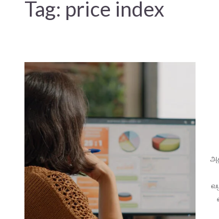
Tag:
price index
அத
வழ