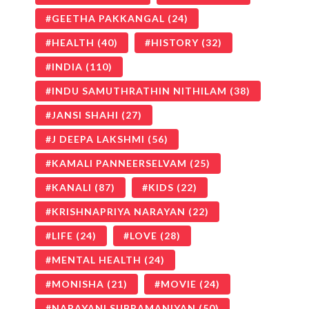
GEETHA PAKKANGAL
(24)
HEALTH
(40)
HISTORY
(32)
INDIA
(110)
INDU SAMUTHRATHIN NITHILAM
(38)
JANSI SHAHI
(27)
J DEEPA LAKSHMI
(56)
KAMALI PANNEERSELVAM
(25)
KANALI
(87)
KIDS
(22)
KRISHNAPRIYA NARAYAN
(22)
LIFE
(24)
LOVE
(28)
MENTAL HEALTH
(24)
MONISHA
(21)
MOVIE
(24)
NARAYANI SUBRAMANIYAN
(50)