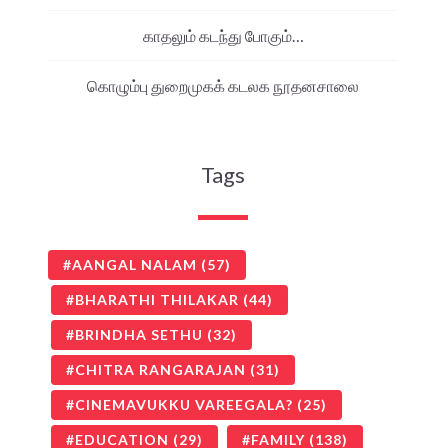
காதலும் கடந்து போகும்…
கொழும்பு துறைமுகக் கடலக நூதனசாலை
Tags
AANGAL NALAM
(57)
BHARATHI THILAKAR
(44)
BRINDHA SETHU
(32)
CHITRA RANGARAJAN
(31)
CINEMAVUKKU VAREEGALA?
(25)
EDUCATION
(29)
FAMILY
(138)