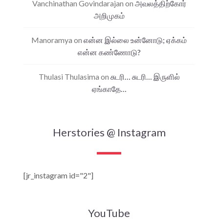
Vanchinathan Govindarajan
on
அவலத்திற்கோர்
அறிமுகம்
Manoramya
on
என்ன இல்லை உன்னோடு; ஏக்கம்
என்ன கண்ணோடு?
Thulasi Thulasima
on
சுடரி… சுடரி… இருளில்
ஏங்காதே…
Herstories @ Instagram
[jr_instagram id="2"]
YouTube