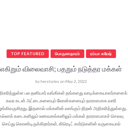
TOP FEATURED
பொருளாதாரம்
ரம்யா சுரேஷ்
எகிறும் விலைவாசி; பதறும் நடுத்தர மக்கள்
by
herstories
on
May 2, 2022
ிகரித்துள்ள பல தனியார் வங்கிகள் தங்களது வாடிக்கையாளர்களைக்
கவர கடன் அட்டைகளையும் லோன்களையும் தாராளமாக வாரி
ங்கிவருகிறது. இதனால் மக்களின் வாங்கும் திறன் அதிகரித்துள்ளது.
எல்லாக் கடைகளிலும் உணவகங்களிலும் மக்கள் தாராளமாகச் செலவு
செய்து கொண்டிருக்கிறார்கள். கிரெடிட் கார்டுகளின் வருகையால்