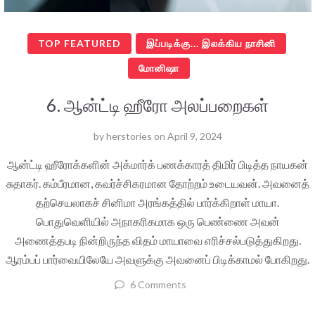
TOP FEATURED
இப்படிக்கு... இலக்கிய நாசினி
மோனிஷா
6. ஆன்ட்டி ஹீரோ அலப்பறைகள்
by
herstories
on
April 9, 2024
ஆன்ட்டி ஹீரோக்களின் அக்மார்க் பணக்காரத் திமிர் பிடித்த நாயகன்
சுதாகர். கம்பீரமான, கவர்ச்சிகரமான தோற்றம் உடையவன். அவனைத்
தற்செயலாகச் சினிமா அரங்கத்தில் பார்க்கிறாள் மாயா.
பொதுவெளியில் அநாகரிகமாக ஒரு பெண்ணை அவன்
அணைத்தபடி நின்றிருந்த விதம் மாயாவை எரிச்சல்படுத்துகிறது.
ஆரம்பப் பார்வையிலேயே அவளுக்கு அவனைப் பிடிக்காமல் போகிறது.
6 Comments