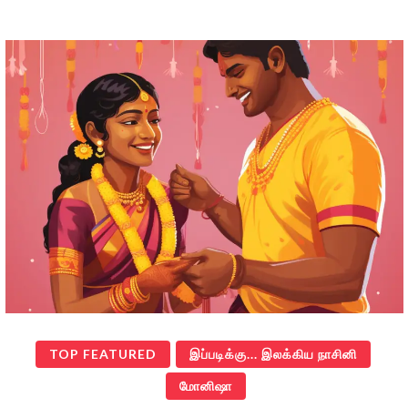
TOP FEATURED
இப்படிக்கு... இலக்கிய நாசினி
மோனிஷா