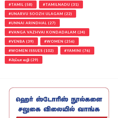
TAMIL
(58)
TAMILNADU
(31)
UNARVU SOOZH ULAGAM
(22)
UNNAI ARINDHAL
(27)
VANGA VAZHVAI KONDADALAM
(24)
VENBA
(39)
WOMEN
(256)
WOMEN ISSUES
(102)
YAMINI
(76)
அய்யா வழி
(29)