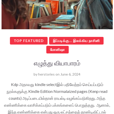
TOP FEATURED
இப்படிக்கு... இலக்கிய நாசினி
மோனிஷா
எழுத்து வியாபாரம்
by
herstories
on
June 6, 2024
Kdp அதாவது kindle selectஇல் பதிவேற்றம் செய்யப்படும்
நூல்களுக்கு Kindle Edition Normalaized pages (Kenp read
counts) அடிப்படையில்தான் ராயல்டி வழங்கப்படுகிறது. அந்த
எண்ணிக்கை வாசிக்கப்படும் பக்கங்களைப் பொறுத்தது. ஆனால்,
இந்த எண்ணிக்கை என்பது ஒரு லட்சத்தைத் தாண்டிவிட்டால்