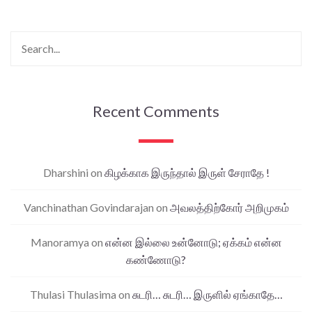
Recent Comments
Dharshini
on
கிழக்காக இருந்தால் இருள் சேராதே !
Vanchinathan Govindarajan
on
அவலத்திற்கோர் அறிமுகம்
Manoramya
on
என்ன இல்லை உன்னோடு; ஏக்கம் என்ன
கண்ணோடு?
Thulasi Thulasima
on
சுடரி… சுடரி… இருளில் ஏங்காதே…