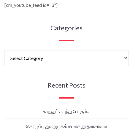
[cm_youtube_feed id="3"]
Categories
Recent Posts
காதலும் கடந்து போகும்…
கொழும்பு துறைமுகக் கடலக நூதனசாலை