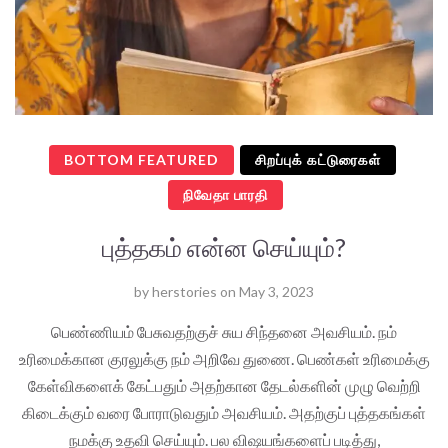
BOTTOM FEATURED
சிறப்புக் கட்டுரைகள்
நிவேதா பாரதி
புத்தகம் என்ன செய்யும்?
by
herstories
on
May 3, 2023
பெண்ணியம் பேசுவதற்குச் சுய சிந்தனை அவசியம். நம்
உரிமைக்கான குரலுக்கு நம் அறிவே துணை. பெண்கள் உரிமைக்கு
கேள்விகளைக் கேட்பதும் அதற்கான தேடல்களின் முழு வெற்றி
கிடைக்கும் வரை போராடுவதும் அவசியம். அதற்குப் புத்தகங்கள்
நமக்கு உதவி செய்யும். பல விஷயங்களைப் படித்து,