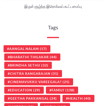
இருள் சூழ்ந்த இரொக்வய் கூட்டமைப்பு
Tags
AANGAL NALAM
(57)
BHARATHI THILAKAR
(44)
BRINDHA SETHU
(32)
CHITRA RANGARAJAN
(31)
CINEMAVUKKU VAREEGALA?
(25)
EDUCATION
(29)
FAMILY
(138)
GEETHA PAKKANGAL
(24)
HEALTH
(40)