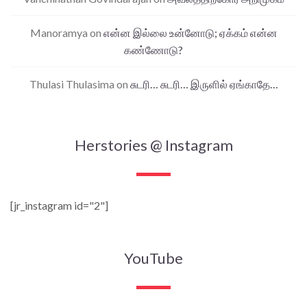
Manoramya
on
என்ன இல்லை உன்னோடு; ஏக்கம் என்ன
கண்ணோடு?
Thulasi Thulasima
on
சுடரி… சுடரி… இருளில் ஏங்காதே…
Herstories @ Instagram
[jr_instagram id="2"]
YouTube