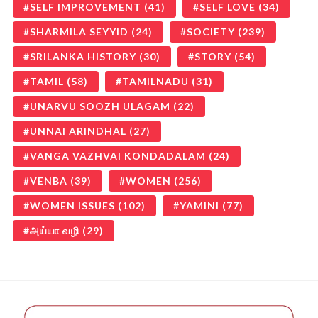
SELF IMPROVEMENT
(41)
SELF LOVE
(34)
SHARMILA SEYYID
(24)
SOCIETY
(239)
SRILANKA HISTORY
(30)
STORY
(54)
TAMIL
(58)
TAMILNADU
(31)
UNARVU SOOZH ULAGAM
(22)
UNNAI ARINDHAL
(27)
VANGA VAZHVAI KONDADALAM
(24)
VENBA
(39)
WOMEN
(256)
WOMEN ISSUES
(102)
YAMINI
(77)
அய்யா வழி
(29)