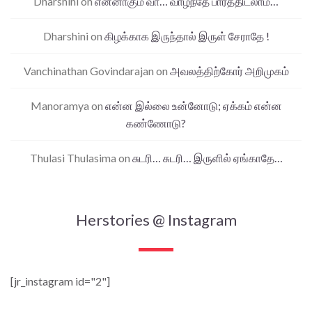
Dharshini
on
என்னாகும் வா… வாழ்ந்தே பார்த்திடலாம்…
Dharshini
on
கிழக்காக இருந்தால் இருள் சேராதே !
Vanchinathan Govindarajan
on
அவலத்திற்கோர் அறிமுகம்
Manoramya
on
என்ன இல்லை உன்னோடு; ஏக்கம் என்ன
கண்ணோடு?
Thulasi Thulasima
on
சுடரி… சுடரி… இருளில் ஏங்காதே…
Herstories @ Instagram
[jr_instagram id="2"]