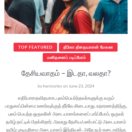
TOP FEATURED
தீபிகா தீனதயாளன் மேகலா
மனிதனைப் படிப்போம்
தேசியவாதம் – இடதா, வலதா?
by
herstories
on
June 23, 2024
எதிர்பாராதவிதமாக, புலம்பெயர்ந்தவர்களுக்கு வரும்
பாதுகாப்பின்மை உணர்வுக்குத் தீர்வே கிடையாது. உதாரணத்திற்கு,
புலம் பெயந்த ஒருவரின் அடையாளங்களைப் பார்ப்போம். ஒருவர்
தமிழ் நாட்டில் பிறக்கிறார்; அவரது தேசிய/பண்பாட்டு அடையாளம்
தமிழ்; குடியுரிமை அடையாளம் இந்தியன். அதே நபர் கனடாவிற்கு