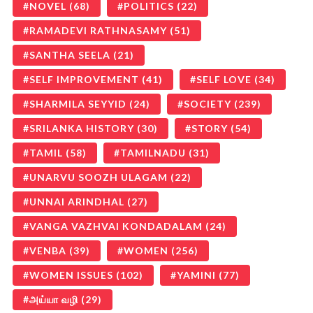
NOVEL
(68)
POLITICS
(22)
RAMADEVI RATHNASAMY
(51)
SANTHA SEELA
(21)
SELF IMPROVEMENT
(41)
SELF LOVE
(34)
SHARMILA SEYYID
(24)
SOCIETY
(239)
SRILANKA HISTORY
(30)
STORY
(54)
TAMIL
(58)
TAMILNADU
(31)
UNARVU SOOZH ULAGAM
(22)
UNNAI ARINDHAL
(27)
VANGA VAZHVAI KONDADALAM
(24)
VENBA
(39)
WOMEN
(256)
WOMEN ISSUES
(102)
YAMINI
(77)
அய்யா வழி
(29)