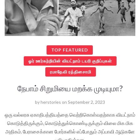
TOP FEATURED
ஓர் ஊர்சுற்றியின் வியட்நாம் டயரி குறிப்புகள்
ரமாதேவி ரத்தினசாமி
நேபாம் சிறுமியை மறக்க முடியுமா?
by
herstories
on
September 2, 2023
ஒரு வல்லரசு ஏகாதிபத்தியத்தை வெற்றிகொள்வதற்காக வியட்நாம்
கொடுத்திருக்கும், கொடுத்துக்கொண்டிருக்கும் விலை மிக மிக
அதிகம். பேராசைக்கான போர்களில் எப்போதும் அப்பாவி ஆடுகளே
பலியாகின்றன.