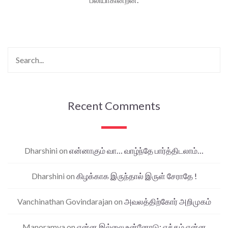
Recent Comments
Dharshini
on
என்னாகும் வா… வாழ்ந்தே பார்த்திடலாம்…
Dharshini
on
கிழக்காக இருந்தால் இருள் சேராதே !
Vanchinathan Govindarajan
on
அவலத்திற்கோர் அறிமுகம்
Manoramya
on
என்ன இல்லை உன்னோடு; ஏக்கம் என்ன