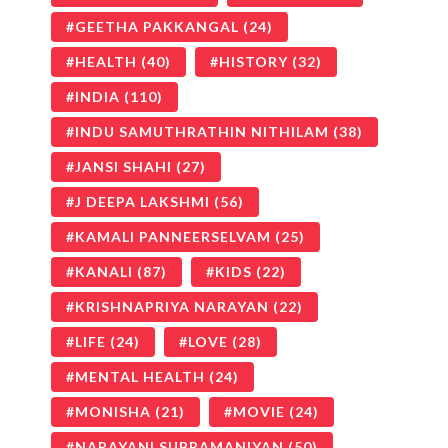
GEETHA PAKKANGAL
(24)
HEALTH
(40)
HISTORY
(32)
INDIA
(110)
INDU SAMUTHRATHIN NITHILAM
(38)
JANSI SHAHI
(27)
J DEEPA LAKSHMI
(56)
KAMALI PANNEERSELVAM
(25)
KANALI
(87)
KIDS
(22)
KRISHNAPRIYA NARAYAN
(22)
LIFE
(24)
LOVE
(28)
MENTAL HEALTH
(24)
MONISHA
(21)
MOVIE
(24)
NARAYANI SUBRAMANIYAN
(50)