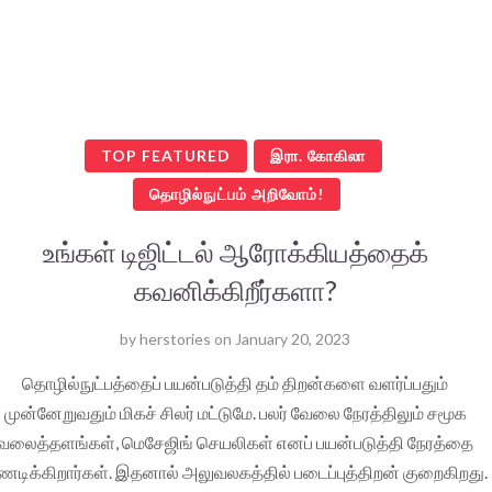
TOP FEATURED
இரா. கோகிலா
தொழில்நுட்பம் அறிவோம்!
உங்கள் டிஜிட்டல் ஆரோக்கியத்தைக்
கவனிக்கிறீர்களா?
by
herstories
on
January 20, 2023
தொழில்நுட்பத்தைப் பயன்படுத்தி தம் திறன்களை வளர்ப்பதும்
முன்னேறுவதும் மிகச் சிலர் மட்டுமே. பலர் வேலை நேரத்திலும் சமூக
வலைத்தளங்கள், மெசேஜிங் செயலிகள் எனப் பயன்படுத்தி நேரத்தை
ணடிக்கிறார்கள். இதனால் அலுவலகத்தில் படைப்புத்திறன் குறைகிறது.