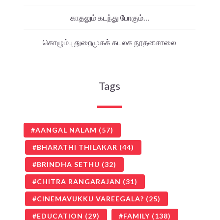
காதலும் கடந்து போகும்…
கொழும்பு துறைமுகக் கடலக நூதனசாலை
Tags
AANGAL NALAM
(57)
BHARATHI THILAKAR
(44)
BRINDHA SETHU
(32)
CHITRA RANGARAJAN
(31)
CINEMAVUKKU VAREEGALA?
(25)
EDUCATION
(29)
FAMILY
(138)