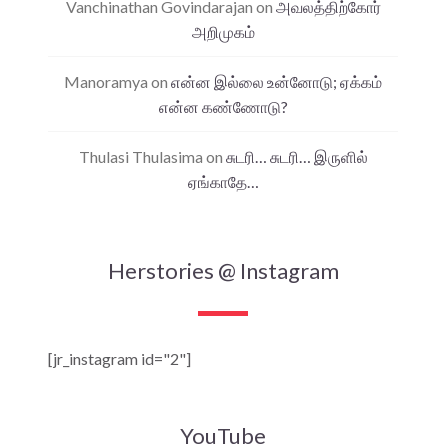
Vanchinathan Govindarajan
on
அவலத்திற்கோர்
அறிமுகம்
Manoramya
on
என்ன இல்லை உன்னோடு; ஏக்கம்
என்ன கண்ணோடு?
Thulasi Thulasima
on
சுடரி… சுடரி… இருளில்
ஏங்காதே…
Herstories @ Instagram
[jr_instagram id="2"]
YouTube