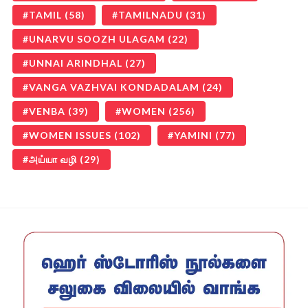
TAMIL
(58)
TAMILNADU
(31)
UNARVU SOOZH ULAGAM
(22)
UNNAI ARINDHAL
(27)
VANGA VAZHVAI KONDADALAM
(24)
VENBA
(39)
WOMEN
(256)
WOMEN ISSUES
(102)
YAMINI
(77)
அய்யா வழி
(29)