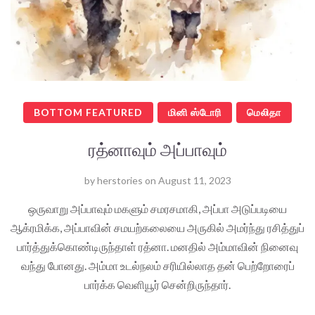
BOTTOM FEATURED
மினி ஸ்டோரி
மெலிதா
ரத்னாவும் அப்பாவும்
by
herstories
on
August 11, 2023
ஒருவாறு அப்பாவும் மகளும் சமரசமாகி, அப்பா அடுப்படியை
ஆக்ரமிக்க, அப்பாவின் சமயற்கலையை அருகில் அமர்ந்து ரசித்துப்
பார்த்துக்கொண்டிருந்தாள் ரத்னா. மனதில் அம்மாவின் நினைவு
வந்து போனது. அம்மா உடல்நலம் சரியில்லாத தன் பெற்றோரைப்
பார்க்க வெளியூர் சென்றிருந்தார்.