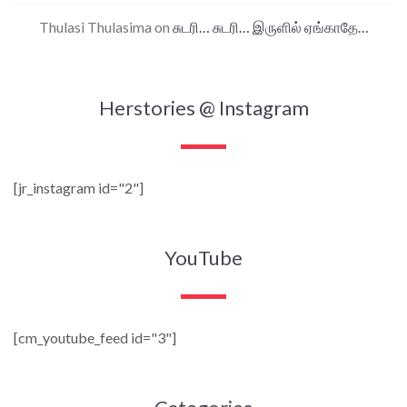
Thulasi Thulasima
on
சுடரி… சுடரி… இருளில் ஏங்காதே…
Herstories @ Instagram
[jr_instagram id="2"]
YouTube
[cm_youtube_feed id="3"]