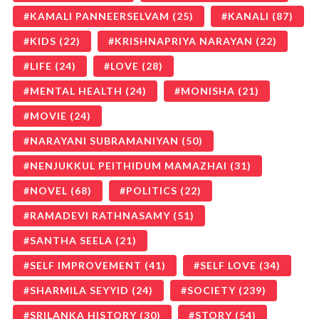
KAMALI PANNEERSELVAM
(25)
KANALI
(87)
KIDS
(22)
KRISHNAPRIYA NARAYAN
(22)
LIFE
(24)
LOVE
(28)
MENTAL HEALTH
(24)
MONISHA
(21)
MOVIE
(24)
NARAYANI SUBRAMANIYAN
(50)
NENJUKKUL PEITHIDUM MAMAZHAI
(31)
NOVEL
(68)
POLITICS
(22)
RAMADEVI RATHNASAMY
(51)
SANTHA SEELA
(21)
SELF IMPROVEMENT
(41)
SELF LOVE
(34)
SHARMILA SEYYID
(24)
SOCIETY
(239)
SRILANKA HISTORY
(30)
STORY
(54)