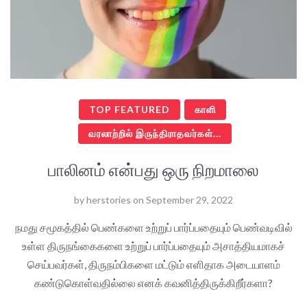
TOP FEATURED
காளி
வரலாற்றில் இருந்திராதவர்கள்...
பாலினம் என்பது ஒரு நிறமாலை
by
herstories
on
September 29, 2022
நமது சமூகத்தில் பெண்களை உற்றுப் பார்ப்பதையும் பெண்வடிவில்
உள்ள திருநங்கைகளை உற்றுப் பார்ப்பதையும் அசாத்தியமாகச்
செய்பவர்கள், திருநம்பிகளை மட்டும் எளிதாக அடையாளம்
கண்டுகொள்வதில்லை எனக் கவனித்திருக்கிறீர்களா?