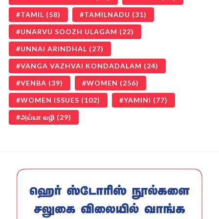
TAMIL
(58)
TAMILNADU
(31)
UNARVU SOOZH ULAGAM
(22)
UNNAI ARINDHAL
(27)
VANGA VAZHVAI KONDADALAM
(24)
VENBA
(39)
WOMEN
(256)
WOMEN ISSUES
(102)
YAMINI
(77)
அய்யா வழி
(29)