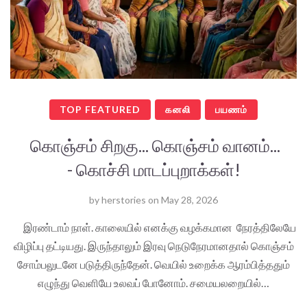
TOP FEATURED
கனலி
பயணம்
கொஞ்சம் சிறகு... கொஞ்சம் வானம்...
- கொச்சி மாடப்புறாக்கள்!
by
herstories
on
May 28, 2026
இரண்டாம் நாள். காலையில் எனக்கு வழக்கமான நேரத்திலேயே
விழிப்பு தட்டியது. இருந்தாலும் இரவு நெடுநேரமானதால் கொஞ்சம்
சோம்பலுடனே படுத்திருந்தேன். வெயில் உறைக்க ஆரம்பித்ததும்
எழுந்து வெளியே உலவப் போனோம். சமையலறையில்…