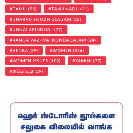
TAMIL
(58)
TAMILNADU
(31)
UNARVU SOOZH ULAGAM
(22)
UNNAI ARINDHAL
(27)
VANGA VAZHVAI KONDADALAM
(24)
VENBA
(39)
WOMEN
(256)
WOMEN ISSUES
(102)
YAMINI
(77)
அய்யா வழி
(29)