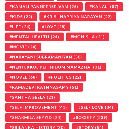
KAMALI PANNEERSELVAM
(25)
KANALI
(87)
KIDS
(22)
KRISHNAPRIYA NARAYAN
(22)
LIFE
(24)
LOVE
(28)
MENTAL HEALTH
(24)
MONISHA
(21)
MOVIE
(24)
NARAYANI SUBRAMANIYAN
(50)
NENJUKKUL PEITHIDUM MAMAZHAI
(31)
NOVEL
(68)
POLITICS
(22)
RAMADEVI RATHNASAMY
(51)
SANTHA SEELA
(21)
SELF IMPROVEMENT
(41)
SELF LOVE
(34)
SHARMILA SEYYID
(24)
SOCIETY
(239)
SRILANKA HISTORY
(30)
STORY
(54)