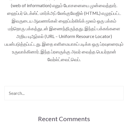
(web of information) எனும் யோசனையை முன்வைத்தார்.
ஹைப்பர் டெக்ஸ்ட் மார்க்அப் லேங்குவேஜில் (HTML) எழுதப்பட்ட
இவருடைய ஆவணங்கள் ஹைப்பர்லிங்க் மூலம் ஒரு பக்கம்
மற்றொரு பக்கத்துடன் இணைந்திருந்தது. இந்தப் பக்கங்களை
அறிய யுஆர்எல் (URL – Uniform Resource Locator)
பயன்படுத்தப்பட்டது. இதை எளிமையாகப் படிக்க ஒரு ப்ரவுஸரையும்
உருவாக்கினார். இந்த ப்ரஸருக்கு அவர் வைத்த பெயர்தான்
வேர்ல்ட்வைட்வெப்.
Recent Comments