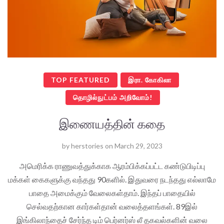
TOP FEATURED
இரா. கோகிலா
தொழில்நுட்பம் அறிவோம்!
இணையத்தின் கதை
by
herstories
on
March 29, 2023
அமெரிக்க ராணுவத்துக்காக ஆரம்பிக்கப்பட்ட கண்டுபிடிப்பு
மக்கள் கைகளுக்கு வந்தது 90களில். இதுவரை நடந்தது எல்லாமே
பாதை அமைக்கும் வேலைகள்தாம். இந்தப் பாதையில்
செல்வதற்கான கார்கள்தான் வலைத்தளங்கள். 89இல்
இங்கிலாந்தைச் சேர்ந்த டிம் பெர்னர்ஸ் லீ தகவல்களின் வலை