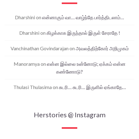
Dharshini
on
என்னாகும் வா… வாழ்ந்தே பார்த்திடலாம்…
Dharshini
on
கிழக்காக இருந்தால் இருள் சேராதே !
Vanchinathan Govindarajan
on
அவலத்திற்கோர் அறிமுகம்
Manoramya
on
என்ன இல்லை உன்னோடு; ஏக்கம் என்ன
கண்ணோடு?
Thulasi Thulasima
on
சுடரி… சுடரி… இருளில் ஏங்காதே…
Herstories @ Instagram