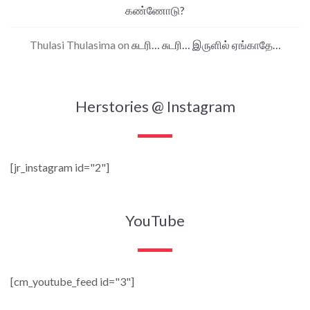
கண்ணோடு?
Thulasi Thulasima
on
சுடரி… சுடரி… இருளில் ஏங்காதே…
Herstories @ Instagram
[jr_instagram id="2"]
YouTube
[cm_youtube_feed id="3"]