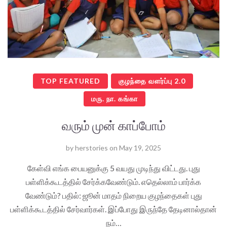
TOP FEATURED
குழந்தை வளர்ப்பு 2.0
மரு. நா. கங்கா
வரும் முன் காப்போம்
by
herstories
on
May 19, 2025
கேள்வி எங்க பையனுக்கு 5 வயது முடிந்து விட்டது. புது
பள்ளிக்கூடத்தில் சேர்க்கவேண்டும். எதெல்லாம் பார்க்க
வேண்டும்? பதில்: ஜூன் மாதம் நிறைய குழந்தைகள் புது
பள்ளிக்கூடத்தில் சேர்வார்கள். இப்போது இருந்தே தேடினால்தான்
நம்…