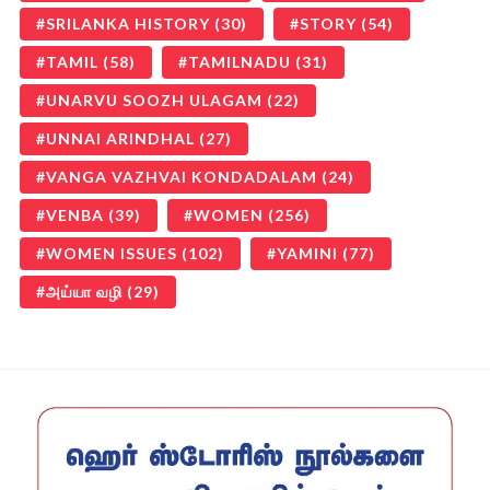
SRILANKA HISTORY
(30)
STORY
(54)
TAMIL
(58)
TAMILNADU
(31)
UNARVU SOOZH ULAGAM
(22)
UNNAI ARINDHAL
(27)
VANGA VAZHVAI KONDADALAM
(24)
VENBA
(39)
WOMEN
(256)
WOMEN ISSUES
(102)
YAMINI
(77)
அய்யா வழி
(29)