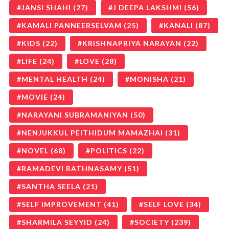
JANSI SHAHI
(27)
J DEEPA LAKSHMI
(56)
KAMALI PANNEERSELVAM
(25)
KANALI
(87)
KIDS
(22)
KRISHNAPRIYA NARAYAN
(22)
LIFE
(24)
LOVE
(28)
MENTAL HEALTH
(24)
MONISHA
(21)
MOVIE
(24)
NARAYANI SUBRAMANIYAN
(50)
NENJUKKUL PEITHIDUM MAMAZHAI
(31)
NOVEL
(68)
POLITICS
(22)
RAMADEVI RATHNASAMY
(51)
SANTHA SEELA
(21)
SELF IMPROVEMENT
(41)
SELF LOVE
(34)
SHARMILA SEYYID
(24)
SOCIETY
(239)