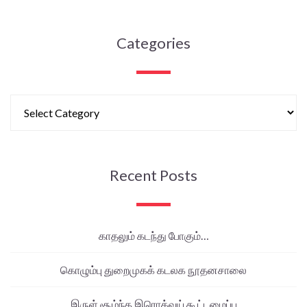
Categories
Recent Posts
காதலும் கடந்து போகும்…
கொழும்பு துறைமுகக் கடலக நூதனசாலை
இருள் சூழ்ந்த இரொக்வய் கூட்டமைப்பு