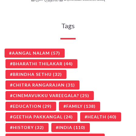
Tags
AANGAL NALAM
(57)
BHARATHI THILAKAR
(44)
BRINDHA SETHU
(32)
CHITRA RANGARAJAN
(31)
CINEMAVUKKU VAREEGALA?
(25)
EDUCATION
(29)
FAMILY
(138)
GEETHA PAKKANGAL
(24)
HEALTH
(40)
HISTORY
(32)
INDIA
(110)