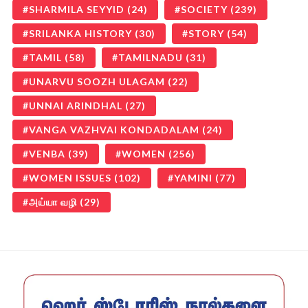
SHARMILA SEYYID
(24)
SOCIETY
(239)
SRILANKA HISTORY
(30)
STORY
(54)
TAMIL
(58)
TAMILNADU
(31)
UNARVU SOOZH ULAGAM
(22)
UNNAI ARINDHAL
(27)
VANGA VAZHVAI KONDADALAM
(24)
VENBA
(39)
WOMEN
(256)
WOMEN ISSUES
(102)
YAMINI
(77)
அய்யா வழி
(29)