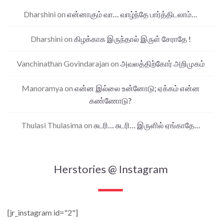
Dharshini
on
என்னாகும் வா… வாழ்ந்தே பார்த்திடலாம்…
Dharshini
on
கிழக்காக இருந்தால் இருள் சேராதே !
Vanchinathan Govindarajan
on
அவலத்திற்கோர் அறிமுகம்
Manoramya
on
என்ன இல்லை உன்னோடு; ஏக்கம் என்ன
கண்ணோடு?
Thulasi Thulasima
on
சுடரி… சுடரி… இருளில் ஏங்காதே…
Herstories @ Instagram
[jr_instagram id="2"]