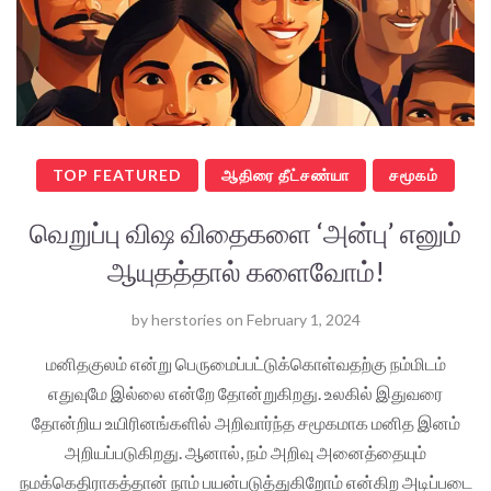
TOP FEATURED
ஆதிரை தீட்சண்யா
சமூகம்
வெறுப்பு விஷ விதைகளை ‘அன்பு’ எனும்
ஆயுதத்தால் களைவோம்!
by
herstories
on
February 1, 2024
மனிதகுலம் என்று பெருமைப்பட்டுக்கொள்வதற்கு நம்மிடம்
எதுவுமே இல்லை என்றே தோன்றுகிறது. உலகில் இதுவரை
தோன்றிய உயிரினங்களில் அறிவார்ந்த சமூகமாக மனித இனம்
அறியப்படுகிறது. ஆனால், நம் அறிவு அனைத்தையும்
நமக்கெதிராகத்தான் நாம் பயன்படுத்துகிறோம் என்கிற அடிப்படை