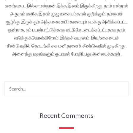
உணர்வுகூட இல்லாமல்தான் இந்த இனம் இருக்கிறது. நாம் என்றால்
அது நம் மனித இனம் முழுவதையும்தான் குறிக்கும். நம்மைச்
சூழ்ந்து இருக்கும் அத்தனை உயிர்களையும் நமக்கு அளிக்கப்பட்ட
ஒன்றாக, நம் பயன்பாட்டுக்காக மட்டுமே படைக்கப்பட்டதாக நாம்
எடுத்துக்கொள்கிறோம். இந்தச் சுயநலம், இயற்கையைச்
சீண்டுவதில் தொடங்கி சக மனிதனைச் சீண்டுவதில் முடிகிறது.
அனைத்து மதங்களும் ஓயாமல் போதிப்பது அன்பைத்தான்.
Recent Comments