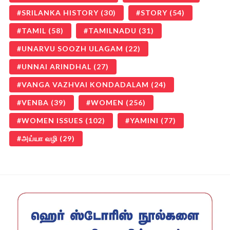
SRILANKA HISTORY
(30)
STORY
(54)
TAMIL
(58)
TAMILNADU
(31)
UNARVU SOOZH ULAGAM
(22)
UNNAI ARINDHAL
(27)
VANGA VAZHVAI KONDADALAM
(24)
VENBA
(39)
WOMEN
(256)
WOMEN ISSUES
(102)
YAMINI
(77)
அய்யா வழி
(29)