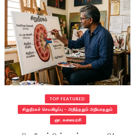
TOP FEATURED
சிறுநீரகச் செயலிழப்பு – அறிந்ததும் அறியாததும்
ஞா. கலையரசி