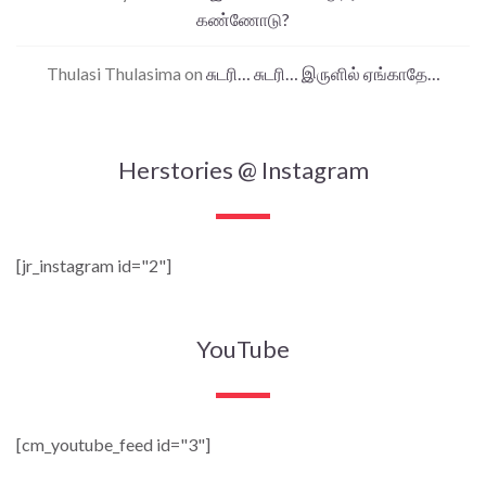
கண்ணோடு?
Thulasi Thulasima
on
சுடரி… சுடரி… இருளில் ஏங்காதே…
Herstories @ Instagram
[jr_instagram id="2"]
YouTube
[cm_youtube_feed id="3"]