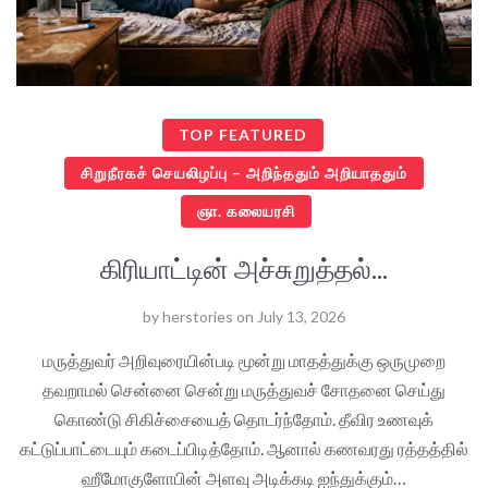
TOP FEATURED
சிறுநீரகச் செயலிழப்பு – அறிந்ததும் அறியாததும்
ஞா. கலையரசி
கிரியாட்டின் அச்சுறுத்தல்...
by
herstories
on
July 13, 2026
மருத்துவர் அறிவுரையின்படி மூன்று மாதத்துக்கு ஒருமுறை
தவறாமல் சென்னை சென்று மருத்துவச் சோதனை செய்து
கொண்டு சிகிச்சையைத் தொடர்ந்தோம். தீவிர உணவுக்
கட்டுப்பாட்டையும் கடைப்பிடித்தோம். ஆனால் கணவரது ரத்தத்தில்
ஹீமோகுளோபின் அளவு அடிக்கடி ஐந்துக்கும்…