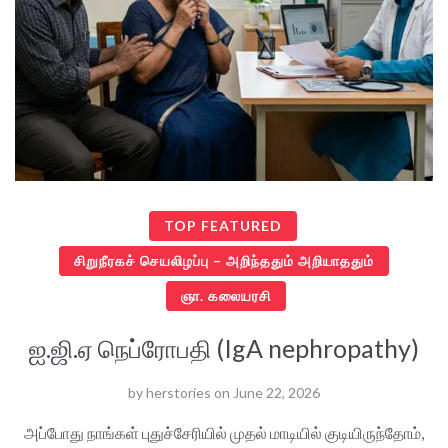
TOP FEATURED
சிறுநீரகச் செயலிழப்பு – அறிந்ததும் அறியாததும்
ஞா. கலையரசி
ஐ.ஜி.ஏ நெப்ரோபதி (IgA nephropathy)
by
herstories
on
June 22, 2026
அப்போது நாங்கள் புதுச்சேரியில் முதல் மாடியில் குடியிருந்தோம்,