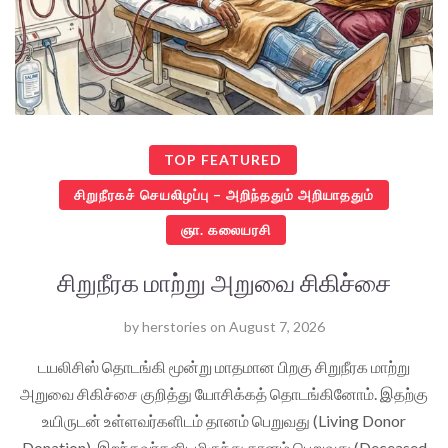
TOP FEATURED
சிறுநீரகச் செயலிழப்பு – அறிந்ததும் அறியாததும்
ஞா. கலையரசி
சிறுநீரக மாற்று அறுவை சிகிச்சை
by
herstories
on
August 7, 2026
டயலிசிஸ் தொடங்கி மூன்று மாதமான பிறகு சிறுநீரக மாற்று
அறுவை சிகிச்சை குறித்து யோசிக்கத் தொடங்கினோம். இதற்கு
உயிருடன் உள்ளவர்களிடம் தானம் பெறுவது (Living Donor
Donation), இறந்தவர்களிடமிருந்து தானம் பெறுவது (Deceased