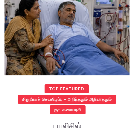
TOP FEATURED
சிறுநீரகச் செயலிழப்பு – அறிந்ததும் அறியாததும்
ஞா. கலையரசி
டயலிசிஸ்