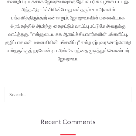
கண்டுபிடிப்புக்காக ஜோஷுவாவுக்கு நோபல் பரிசு வழங்கப்பட்டது.
அந்த ஆராய்ச்சியின்போது எஸ்தரும் சம அளவில்
பங்களித்திருந்தார் என்றாலும், ஜோஷுவாவின் மனைவியாக
அரங்கத்தில் அமர்ந்து கைதட்டும் வாய்ப்பு மட்டுமே அவருக்கு
வாய்த்தது. “என்னுடைய சக ஆராய்ச்சியாளர்களின் பங்களிப்பு,
குறிப்பாக என் மனைவியின் பங்களிப்பு” என்ற ஏற்புரை சொற்ளோடு
எஸ்தருக்குத் தரவேண்டிய அங்கீகாரத்தை முடித்துக்கொண்டார்
ஜோஷுவா.
Recent Comments