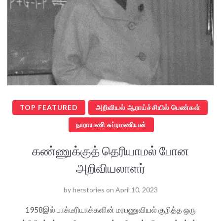
TOP FEATURED
அறிவியல் ஆராய்ச்சியில் பெண்கள்
நாராயணி சுப்ரமணியன்
கண்ணுக்குத் தெரியாமல் போன
அறிவியலாளர்
by
herstories
on
April 10, 2023
1958இல் பாக்டீரியாக்களின் மரபணுவியல் குறித்த ஒரு