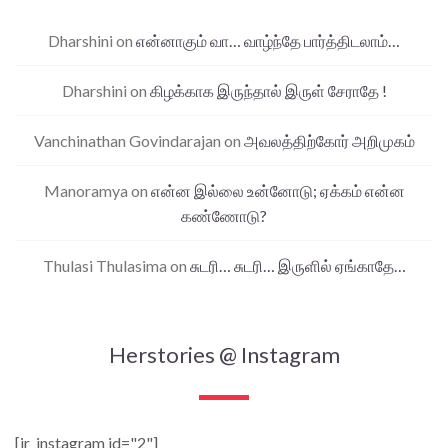
Dharshini
on
என்னாகும் வா… வாழ்ந்தே பார்த்திடலாம்…
Dharshini
on
கிழக்காக இருந்தால் இருள் சேராதே !
Vanchinathan Govindarajan
on
அவலத்திற்கோர் அறிமுகம்
Manoramya
on
என்ன இல்லை உன்னோடு; ஏக்கம் என்ன
கண்ணோடு?
Thulasi Thulasima
on
சுடரி… சுடரி… இருளில் ஏங்காதே…
Herstories @ Instagram
[jr_instagram id="2"]