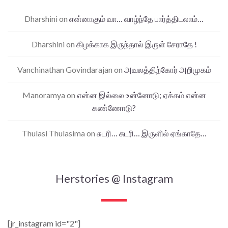
Dharshini
on
என்னாகும் வா… வாழ்ந்தே பார்த்திடலாம்…
Dharshini
on
கிழக்காக இருந்தால் இருள் சேராதே !
Vanchinathan Govindarajan
on
அவலத்திற்கோர் அறிமுகம்
Manoramya
on
என்ன இல்லை உன்னோடு; ஏக்கம் என்ன
கண்ணோடு?
Thulasi Thulasima
on
சுடரி… சுடரி… இருளில் ஏங்காதே…
Herstories @ Instagram
[jr_instagram id="2"]