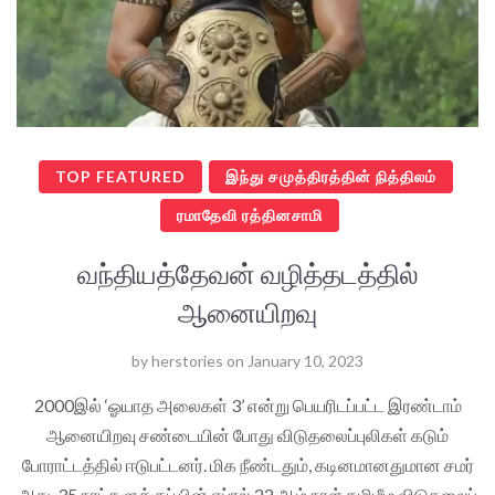
TOP FEATURED
இந்து சமுத்திரத்தின் நித்திலம்
ரமாதேவி ரத்தினசாமி
வந்தியத்தேவன் வழித்தடத்தில்
ஆனையிறவு
by
herstories
on
January 10, 2023
2000இல் ‘ஓயாத அலைகள் 3’ என்று பெயரிடப்பட்ட இரண்டாம்
ஆனையிறவு சண்டையின் போது விடுதலைப்புலிகள் கடும்
போராட்டத்தில் ஈடுபட்டனர். மிக நீண்டதும், கடினமானதுமான சமர்
அது. 35 நாட்களுக்குப் பின் ஏப்ரல் 22 ஆம் நாள் தமிழீழ விடுதலைப்