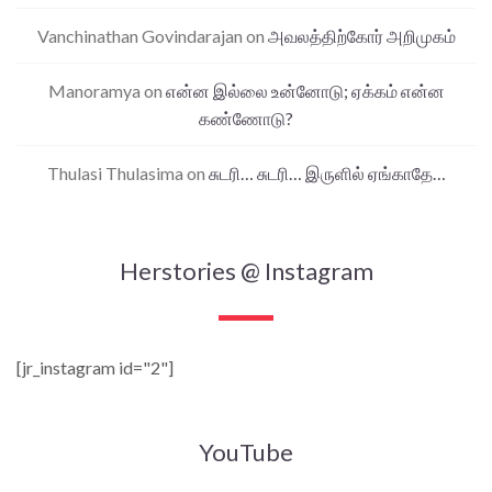
Vanchinathan Govindarajan
on
அவலத்திற்கோர் அறிமுகம்
Manoramya
on
என்ன இல்லை உன்னோடு; ஏக்கம் என்ன
கண்ணோடு?
Thulasi Thulasima
on
சுடரி… சுடரி… இருளில் ஏங்காதே…
Herstories @ Instagram
[jr_instagram id="2"]
YouTube