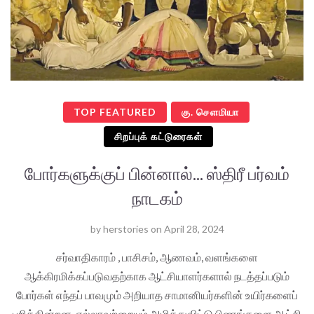
TOP FEATURED
கு. செளமியா
சிறப்புக் கட்டுரைகள்
போர்களுக்குப் பின்னால்... ஸ்திரீ பர்வம்
நாடகம்
by
herstories
on
April 28, 2024
சர்வாதிகாரம் , பாசிசம், ஆணவம், வளங்களை
ஆக்கிரமிக்கப்படுவதற்காக ஆட்சியாளர்களால் நடத்தப்படும்
போர்கள் எந்தப் பாவமும் அறியாத சாமானியர்களின் உயிர்களைப்
பறிக்கின்றன. எல்லாவற்றையும் அழித்துவிட்டு பிணங்களை ஆட்சி