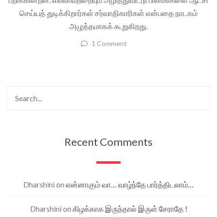
செய்யத் துடிக்கிறார்கள் சர்வாதிகாரிகள் என்பதை நாடகம்
அழுத்தமாகக் கூறுகிறது.
1 Comment
Recent Comments
Dharshini
on
என்னாகும் வா… வாழ்ந்தே பார்த்திடலாம்…
Dharshini
on
கிழக்காக இருந்தால் இருள் சேராதே !