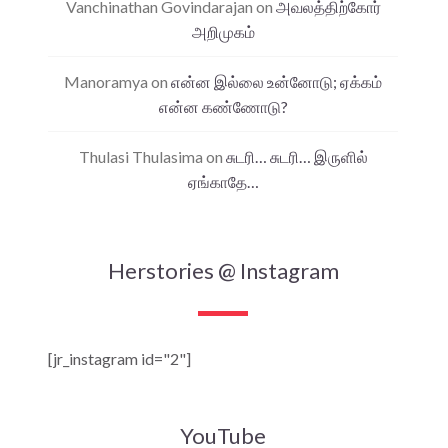
Vanchinathan Govindarajan
on
அவலத்திற்கோர்
அறிமுகம்
Manoramya
on
என்ன இல்லை உன்னோடு; ஏக்கம்
என்ன கண்ணோடு?
Thulasi Thulasima
on
சுடரி… சுடரி… இருளில்
ஏங்காதே…
Herstories @ Instagram
[jr_instagram id="2"]
YouTube