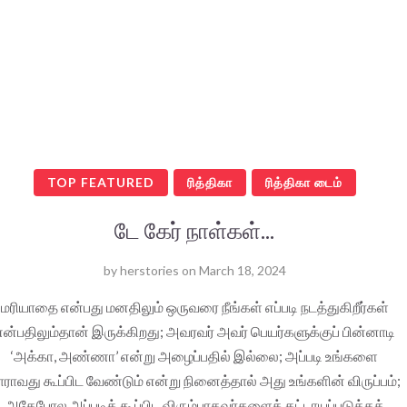
TOP FEATURED
ரித்திகா
ரித்திகா டைம்
டே கேர் நாள்கள்...
by
herstories
on
March 18, 2024
மரியாதை என்பது மனதிலும் ஒருவரை நீங்கள் எப்படி நடத்துகிறீர்கள்
என்பதிலும்தான் இருக்கிறது; அவரவர் அவர் பெயர்களுக்குப் பின்னாடி
‘அக்கா, அண்ணா’ என்று அழைப்பதில் இல்லை; அப்படி உங்களை
ாராவது கூப்பிட வேண்டும் என்று நினைத்தால் அது உங்களின் விருப்பம்;
அதேபோல அப்படிக் கூப்பிட விரும்பாதவர்களைக் கட்டாயப்படுத்தத்