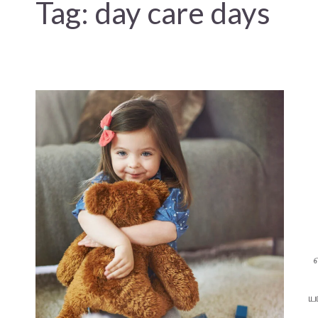
Tag:
day care days
ய