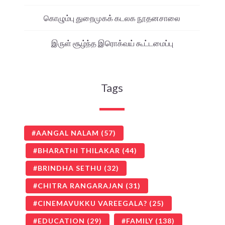
கொழும்பு துறைமுகக் கடலக நூதனசாலை
இருள் சூழ்ந்த இரொக்வய் கூட்டமைப்பு
Tags
AANGAL NALAM
(57)
BHARATHI THILAKAR
(44)
BRINDHA SETHU
(32)
CHITRA RANGARAJAN
(31)
CINEMAVUKKU VAREEGALA?
(25)
EDUCATION
(29)
FAMILY
(138)