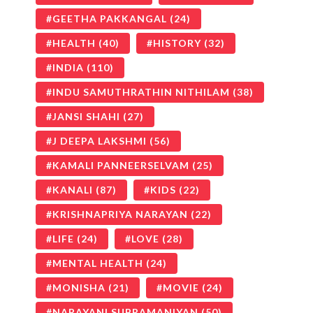
GEETHA PAKKANGAL
(24)
HEALTH
(40)
HISTORY
(32)
INDIA
(110)
INDU SAMUTHRATHIN NITHILAM
(38)
JANSI SHAHI
(27)
J DEEPA LAKSHMI
(56)
KAMALI PANNEERSELVAM
(25)
KANALI
(87)
KIDS
(22)
KRISHNAPRIYA NARAYAN
(22)
LIFE
(24)
LOVE
(28)
MENTAL HEALTH
(24)
MONISHA
(21)
MOVIE
(24)
NARAYANI SUBRAMANIYAN
(50)