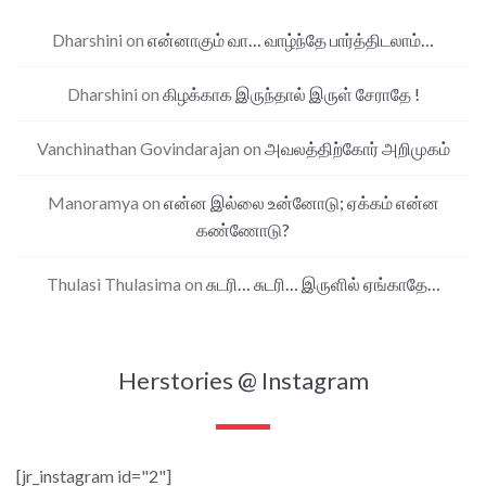
Dharshini
on
என்னாகும் வா… வாழ்ந்தே பார்த்திடலாம்…
Dharshini
on
கிழக்காக இருந்தால் இருள் சேராதே !
Vanchinathan Govindarajan
on
அவலத்திற்கோர் அறிமுகம்
Manoramya
on
என்ன இல்லை உன்னோடு; ஏக்கம் என்ன
கண்ணோடு?
Thulasi Thulasima
on
சுடரி… சுடரி… இருளில் ஏங்காதே…
Herstories @ Instagram
[jr_instagram id="2"]