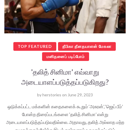
TOP FEATURED
தீபிகா தீனதயாளன் மேகலா
மனிதனைப் படிப்போம்
'தலித் சினிமா' எவ்வாறு
அடையாளப்படுத்தப்படுகிறது?
by
herstories
on
June 29, 2023
ஒடுக்கப்பட்ட மக்களின் கதைகளைக் கூறும் ‘அசுரன்’, ‘ஜெய் பீம்’
போன்ற திரைப்படங்களை ‘தலித் சினிமா’ என்று
அடையாளப்படுத்தப்படுவதில்லை. அதாவது, தலித் அல்லாத மற்ற
சமூகத்தைச் சேர்ந்த இயக்குநர்களால் உருவாக்கப்படும்