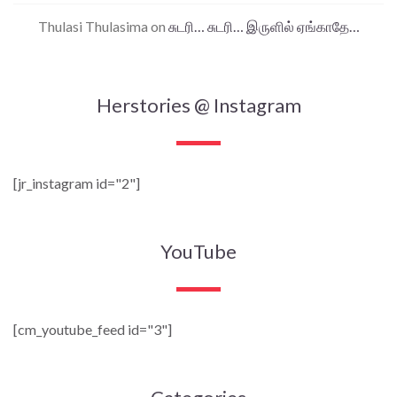
Thulasi Thulasima
on
சுடரி… சுடரி… இருளில் ஏங்காதே…
Herstories @ Instagram
[jr_instagram id="2"]
YouTube
[cm_youtube_feed id="3"]