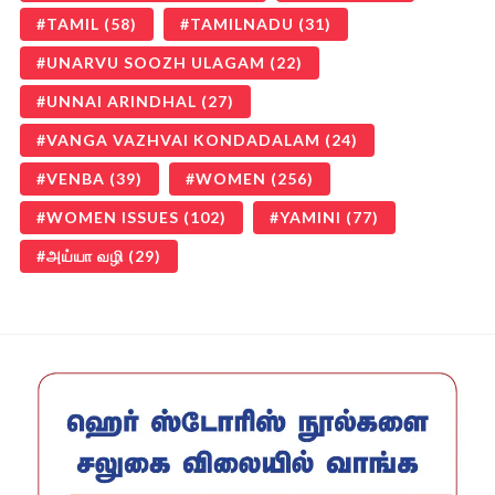
TAMIL
(58)
TAMILNADU
(31)
UNARVU SOOZH ULAGAM
(22)
UNNAI ARINDHAL
(27)
VANGA VAZHVAI KONDADALAM
(24)
VENBA
(39)
WOMEN
(256)
WOMEN ISSUES
(102)
YAMINI
(77)
அய்யா வழி
(29)