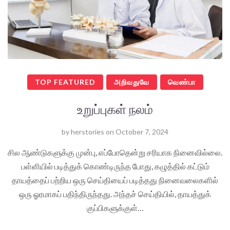
TOP FEATURED
அறிவதுவே
வெண்பா
உறுப்புகள் நலம்
by
herstories
on
October 7, 2024
சில ஆண்டுகளுக்கு முன்பு, எப்போதென்று சரியாக நினைவில்லை.
பள்ளியில் படித்துக் கொண்டிருந்த போது, கழுத்தில் கட்டும்
தாயத்தைப் பற்றிய ஒரு செய்தியைப் படித்தது நினைவலைகளில்
ஒரு ஓரமாகப் பதிந்திருந்தது. அந்தச் செய்தியில், தாயத்துக்
குப்பிகளுக்குள்…