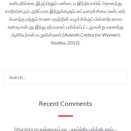
உண்பதில்லை. இருப்பினும் பண்டைய இந்தியாவில் அனைத்து
சாதியினரும், குறிப்பாக இந்துக்களும் மாட்டிறைச்சியை உண்டனர்.
பெளத்த மற்றும் சமண மதத்தின் எழுச்சிக்குப் பின்னரே சைவ
உணவு என்பது இந்து தர்மமாகப் பார்க்கப்பட்டது என்று வரலாற்று
ஆசிரியர்கள் கூறுகின்றனர் (Avenshi Centre for Women’s
Studies, 2012).
Recent Comments
Dharshini
on
என்னாகும் வா… வாழ்ந்தே பார்த்திடலாம்…