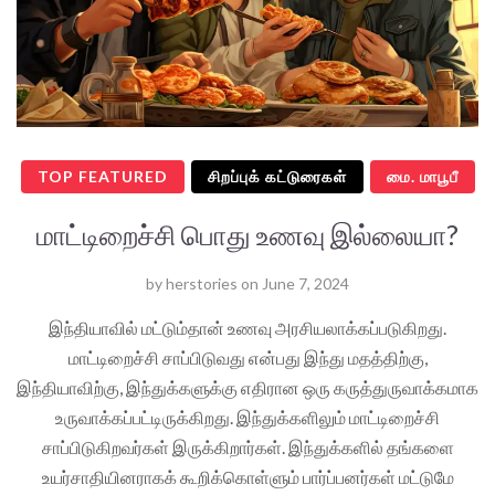
TOP FEATURED
சிறப்புக் கட்டுரைகள்
மை. மாபூபீ
மாட்டிறைச்சி பொது உணவு இல்லையா?
by
herstories
on
June 7, 2024
இந்தியாவில் மட்டும்தான் உணவு அரசியலாக்கப்படுகிறது.
மாட்டிறைச்சி சாப்பிடுவது என்பது இந்து மதத்திற்கு,
இந்தியாவிற்கு, இந்துக்களுக்கு எதிரான ஒரு கருத்துருவாக்கமாக
உருவாக்கப்பட்டிருக்கிறது. இந்துக்களிலும் மாட்டிறைச்சி
சாப்பிடுகிறவர்கள் இருக்கிறார்கள். இந்துக்களில் தங்களை
உயர்சாதியினராகக் கூறிக்கொள்ளும் பார்ப்பனர்கள் மட்டுமே