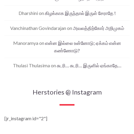
Dharshini
on
கிழக்காக இருந்தால் இருள் சேராதே !
Vanchinathan Govindarajan
on
அவலத்திற்கோர் அறிமுகம்
Manoramya
on
என்ன இல்லை உன்னோடு; ஏக்கம் என்ன
கண்ணோடு?
Thulasi Thulasima
on
சுடரி… சுடரி… இருளில் ஏங்காதே…
Herstories @ Instagram
[jr_instagram id="2"]