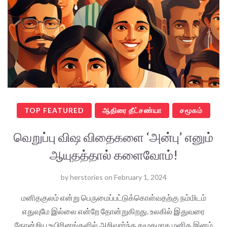
TOP FEATURED
ஆதிரை தீட்சண்யா
சமூகம்
வெறுப்பு விஷ விதைகளை ‘அன்பு’ எனும்
ஆயுதத்தால் களைவோம்!
by
herstories
on
February 1, 2024
மனிதகுலம் என்று பெருமைப்பட்டுக்கொள்வதற்கு நம்மிடம்
எதுவுமே இல்லை என்றே தோன்றுகிறது. உலகில் இதுவரை
தோன்றிய உயிரினங்களில் அறிவார்ந்த சமூகமாக மனித இனம்