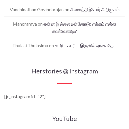
Vanchinathan Govindarajan
on
அவலத்திற்கோர் அறிமுகம்
Manoramya
on
என்ன இல்லை உன்னோடு; ஏக்கம் என்ன
கண்ணோடு?
Thulasi Thulasima
on
சுடரி… சுடரி… இருளில் ஏங்காதே…
Herstories @ Instagram
[jr_instagram id="2"]
YouTube