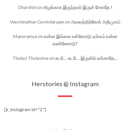
Dharshini
on
கிழக்காக இருந்தால் இருள் சேராதே !
Vanchinathan Govindarajan
on
அவலத்திற்கோர் அறிமுகம்
Manoramya
on
என்ன இல்லை உன்னோடு; ஏக்கம் என்ன
கண்ணோடு?
Thulasi Thulasima
on
சுடரி… சுடரி… இருளில் ஏங்காதே…
Herstories @ Instagram
[jr_instagram id="2"]