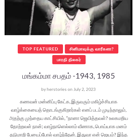
TOP FEATURED
சினிமாவுக்கு வாரீகளா?
பாரதி திலகர்
மங்கம்மா சபதம் -1943, 1985
by
herstories
on
July 2, 2023
கணவன் மன்னிப்பு கேட்க, இருவரும் மகிழ்ச்சியாக
வாழ்க்கையைத் தொடங்குகிறார்கள் எனப் படம் முடிந்தாலும்,
அதற்கு முந்தைய காட்சியில், “நானா ஜெயித்தவள்? உலகமறிய
தோற்றவள் நான்; வாழ்நாளெல்லாம் வீணாக, பொய்யாக மனம்
தடுமாறி பேயைப்போல் வாழ்ந்தேன். இதுவா என் ஜெயம்? இந்த