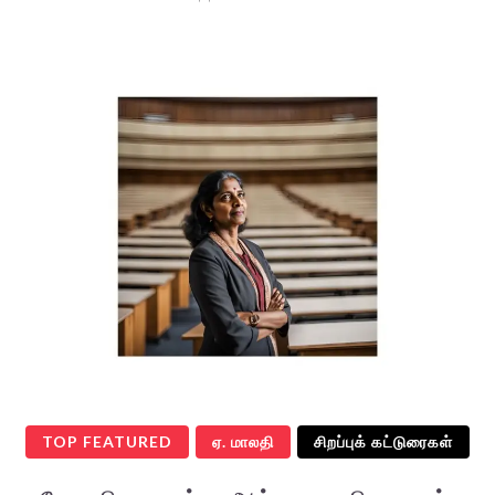
TOP FEATURED
ஏ. மாலதி
சிறப்புக் கட்டுரைகள்