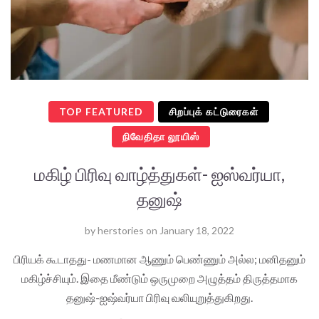
TOP FEATURED
சிறப்புக் கட்டுரைகள்
நிவேதிதா லூயிஸ்
மகிழ் பிரிவு வாழ்த்துகள்- ஐஸ்வர்யா,
தனுஷ்
by
herstories
on
January 18, 2022
பிரியக் கூடாதது- மணமான ஆணும் பெண்ணும் அல்ல; மனிதனும்
மகிழ்ச்சியும். இதை மீண்டும் ஒருமுறை அழுத்தம் திருத்தமாக
தனுஷ்-ஐஷ்வர்யா பிரிவு வலியுறுத்துகிறது.