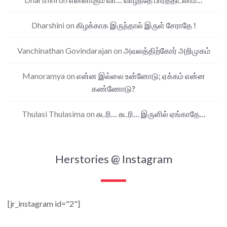
Dharshini
on
கிழக்காக இருந்தால் இருள் சேராதே !
Vanchinathan Govindarajan
on
அவலத்திற்கோர் அறிமுகம்
Manoramya
on
என்ன இல்லை உன்னோடு; ஏக்கம் என்ன
கண்ணோடு?
Thulasi Thulasima
on
சுடரி… சுடரி… இருளில் ஏங்காதே…
Herstories @ Instagram
[jr_instagram id="2"]