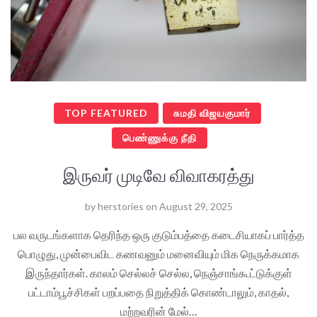
TOP FEATURED
சுமதி விஜயகுமார்
பெண்ணுக்கு நீதி
இருவர் முடிவே விவாகரத்து
by
herstories
on
August 29, 2025
பல வருடங்களாக தெரிந்த ஒரு குடும்பத்தை கடைசியாகப் பார்த்த
பொழுது, முன்பைவிட கணவனும் மனைவியும் மிக நெருக்கமாக
இருந்தார்கள். காலம் செல்லச் செல்ல, நெஞ்சாங்கூட்டுக்குள்
பட்டாம்பூச்சிகள் பறப்பதை நிறுத்திக் கொண்டாலும், காதல்,
மற்றவரின் மேல்…