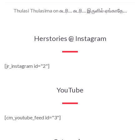
Thulasi Thulasima
on
சுடரி… சுடரி… இருளில் ஏங்காதே…
Herstories @ Instagram
[jr_instagram id="2"]
YouTube
[cm_youtube_feed id="3"]