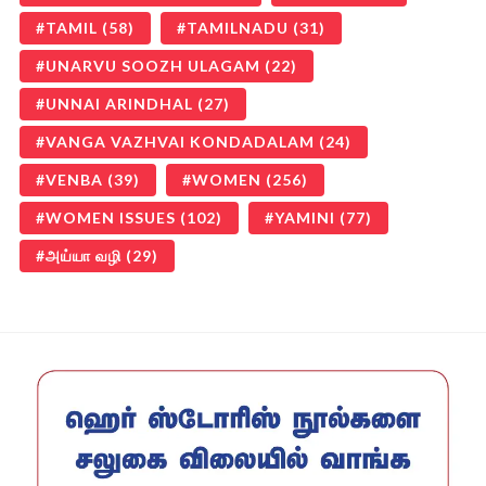
TAMIL
(58)
TAMILNADU
(31)
UNARVU SOOZH ULAGAM
(22)
UNNAI ARINDHAL
(27)
VANGA VAZHVAI KONDADALAM
(24)
VENBA
(39)
WOMEN
(256)
WOMEN ISSUES
(102)
YAMINI
(77)
அய்யா வழி
(29)