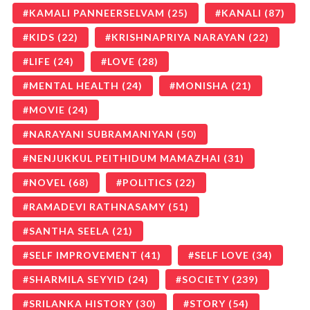
KAMALI PANNEERSELVAM
(25)
KANALI
(87)
KIDS
(22)
KRISHNAPRIYA NARAYAN
(22)
LIFE
(24)
LOVE
(28)
MENTAL HEALTH
(24)
MONISHA
(21)
MOVIE
(24)
NARAYANI SUBRAMANIYAN
(50)
NENJUKKUL PEITHIDUM MAMAZHAI
(31)
NOVEL
(68)
POLITICS
(22)
RAMADEVI RATHNASAMY
(51)
SANTHA SEELA
(21)
SELF IMPROVEMENT
(41)
SELF LOVE
(34)
SHARMILA SEYYID
(24)
SOCIETY
(239)
SRILANKA HISTORY
(30)
STORY
(54)