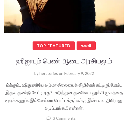
TOP FEATURED
கனலி
ஹிஜாபும் பெண் ஆடை அரசியலும்
by
herstories
on
February 9, 2022
ம்க்கும்.. உடுதுணியே அம்மா சீலையைக் கிழிச்சுக் கட்டிருப்போம்..
இதுல துண்டு வேட்டி ஏது?.. உடுத்துன துணியை தூக்கி முகத்தை
மூடிக்கணும்.. இல்லேன்னா பொட்டக்குட்டிக்கு இவ்வளவு திமிரானு
அடிப்பாங்க..”, என்றார்.
3 Comments