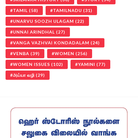
TAMIL
(58)
TAMILNADU
(31)
UNARVU SOOZH ULAGAM
(22)
UNNAI ARINDHAL
(27)
VANGA VAZHVAI KONDADALAM
(24)
VENBA
(39)
WOMEN
(256)
WOMEN ISSUES
(102)
YAMINI
(77)
அய்யா வழி
(29)