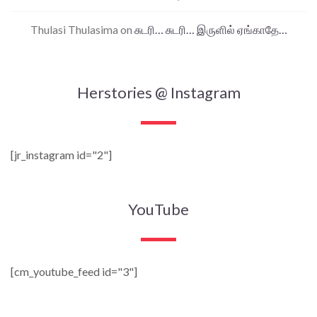
Thulasi Thulasima
on
சுடரி… சுடரி… இருளில் ஏங்காதே…
Herstories @ Instagram
[jr_instagram id="2"]
YouTube
[cm_youtube_feed id="3"]