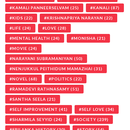
KAMALI PANNEERSELVAM
(25)
KANALI
(87)
KIDS
(22)
KRISHNAPRIYA NARAYAN
(22)
LIFE
(24)
LOVE
(28)
MENTAL HEALTH
(24)
MONISHA
(21)
MOVIE
(24)
NARAYANI SUBRAMANIYAN
(50)
NENJUKKUL PEITHIDUM MAMAZHAI
(31)
NOVEL
(68)
POLITICS
(22)
RAMADEVI RATHNASAMY
(51)
SANTHA SEELA
(21)
SELF IMPROVEMENT
(41)
SELF LOVE
(34)
SHARMILA SEYYID
(24)
SOCIETY
(239)
SRILANKA HISTORY
(30)
STORY
(54)