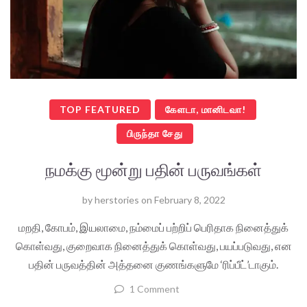
TOP FEATURED
கேளடா, மானிடவா!
பிருந்தா சேது
நமக்கு மூன்று பதின் பருவங்கள்
by
herstories
on
February 8, 2022
மறதி, கோபம், இயலாமை, நம்மைப் பற்றிப் பெரிதாக நினைத்துக்
கொள்வது, குறைவாக நினைத்துக் கொள்வது, பயப்படுவது, என
பதின் பருவத்தின் அத்தனை குணங்களுமே ‘ரிப்பீட்’டாகும்.
1 Comment